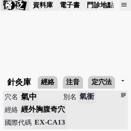
醫 砭
menu
資料庫
電子書
門診地點
預
arrow_drop_down
針灸庫
經絡
注音
定穴法
常
subject
氣中
氣衝
穴名
別名
經外胸腹奇穴
經絡
EX-CA13
國際代碼