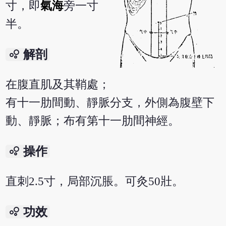
寸，即
氣海
旁一寸
半。
bubble_chart
解剖
在腹直肌及其鞘處；
有十一肋間動、靜脈分支，外側為腹壁下
動、靜脈；布有第十一肋間神經。
bubble_chart
操作
直刺2.5寸，局部沉脹。可灸50壯。
bubble_chart
功效