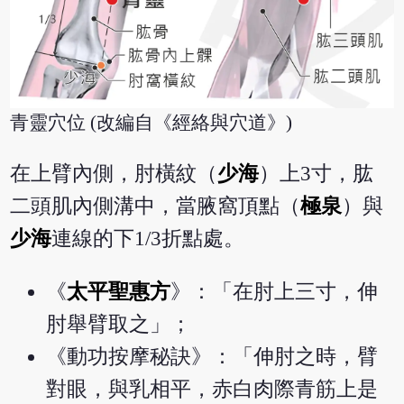
青靈穴位 (改編自《經絡與穴道》)
在上臂內側，肘橫紋（
少海
）上3寸，肱
二頭肌內側溝中，當腋窩頂點（
極泉
）與
少海
連線的下1/3折點處。
《
太平聖惠方
》：「在肘上三寸，伸
肘舉臂取之」；
《動功按摩秘訣》：「伸肘之時，臂
對眼，與乳相平，赤白肉際青筋上是