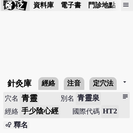
醫 砭
menu
資料庫
電子書
門診地點
預
arrow_drop_down
針灸庫
經絡
注音
定穴法
常
subject
青靈
青靈泉
穴名
別名
手少陰心經
HT2
經絡
國際代碼
bubble_chart
釋名