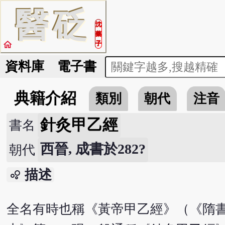
醫
砭
沈
藥
home
子
資料庫
電子書
典籍介紹
類別
朝代
注音
針灸甲乙經
書名
西晉, 成書於282?
朝代
描述
bubble_chart
全名有時也稱《黃帝甲乙經》（《隋書