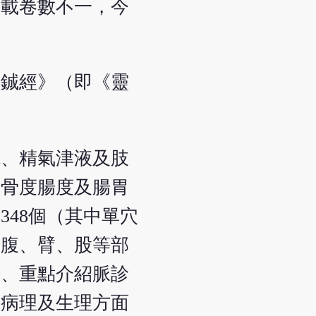
所載卷數不一，今
《鋮經》（即《靈
魄、精氣津液及肢
、骨度腸度及腸胃
48個（其中單穴
、腹、臂、股等部
法、重點介紹脈診
了病理及生理方面