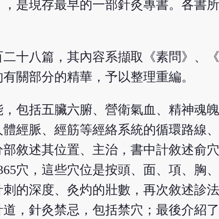
》，是現存最早的一部針灸專書。各書
百二十八篇，其內容系擷取《素問》、
的有關部分的精華，予以整理重編。
能，包括五臟六腑、營衛氣血、精神魂
人體經脈、經筋等經絡系統的循環路線
部敘述其位置、主治，書中計敘述俞穴3
的365穴，這些穴位是按頭、面、項、胸
針刺的深度、灸灼的壯數，再次敘述診
針道，針灸禁忌，包括禁穴；最後介紹