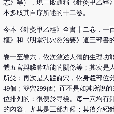
志》等），現一般通稱《針灸甲乙經
本多取其自序所述的十二卷。
今本《針灸甲乙經》全書十二卷，一
樞》和《明堂孔穴灸治要》這三部書
卷一至卷六，依次敘述人體的生理功
體五官與臟腑功能的關係等；其次是
所受；再次是人體俞穴，依身體部位分
49個；雙穴299個）而不是如其所說
位排列的；很便於尋檢。每一穴均有
的內容。尤其是三部九候；其後介紹