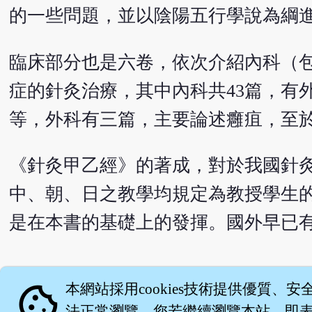
的一些問題，並以陰陽五行學說為綱
臨床部分也是六卷，依次介紹內科（
症的針灸治療，其中內科共43篇，有
等，外科有三篇，主要論述癰疽，至於
《針灸甲乙經》的著成，對於我國針
中、朝、日之教學均規定為教授學生
是在本書的基礎上的發揮。國外早已
English version
cookie
本網站採用cookies技術提供優質、安
法正常瀏覽。您若繼續瀏覽本站，即表示