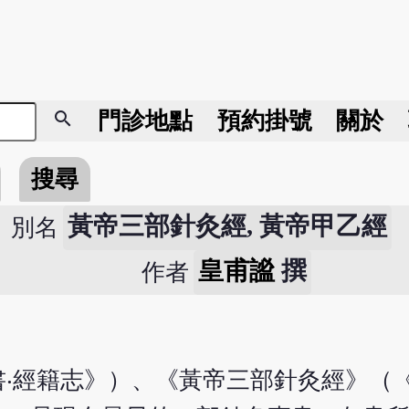
search
門診地點
預約掛號
關於
搜尋
黃帝三部針灸經, 黃帝甲乙經
別名
皇甫謐
撰
作者
‧經籍志》）、《黃帝三部針灸經》（《