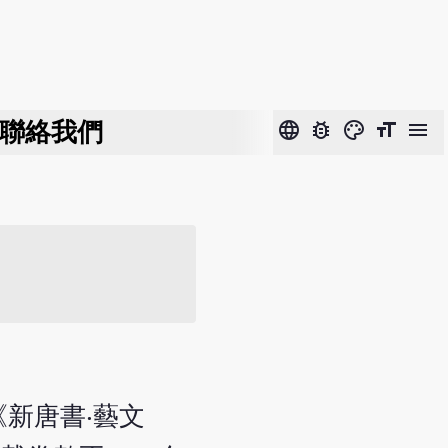
聯絡我們
language
bug_report
color_lens
format_size
menu
新唐書‧藝文