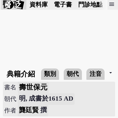
醫 砭
menu
資料庫
電子書
門診地點
預
arrow_drop_down
典籍介紹
類別
朝代
注音
壽世保元
書名
明, 成書於1615 AD
朝代
龔廷賢
撰
作者