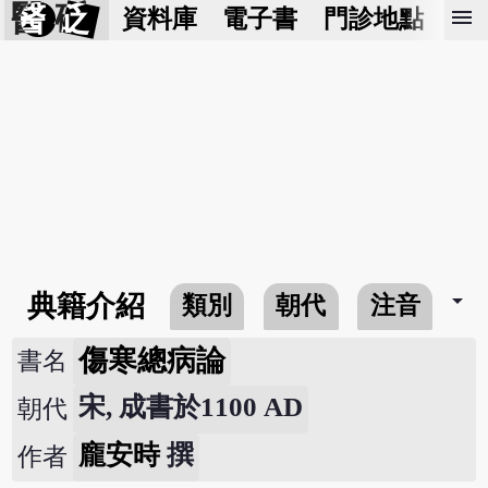
醫 砭
menu
資料庫
電子書
門診地點
預
arrow_drop_down
典籍介紹
類別
朝代
注音
傷寒總病論
書名
宋, 成書於1100 AD
朝代
龐安時
撰
作者