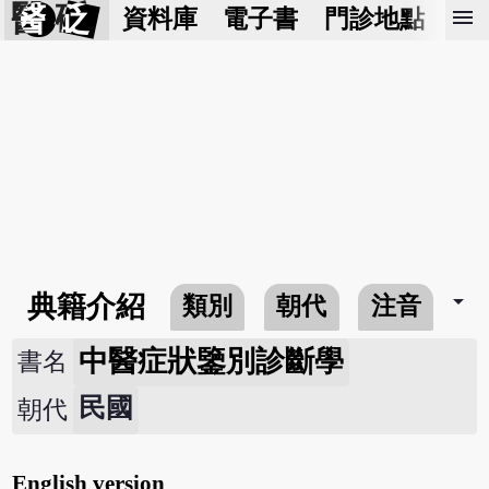
醫 砭
menu
資料庫
電子書
門診地點
預
arrow_drop_down
典籍介紹
類別
朝代
注音
中醫症狀鑒別診斷學
書名
民國
朝代
English version