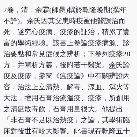
2卷，清﹒余霖(師愚)撰於乾隆晚期(撰年
不詳)。余氏因其父患時疫被他醫誤治而
死，遂究心疫病、疫疹的証治，積累了豐
富的學術經驗。該書上卷論疫疹病源、診
治要點和常見症候之辨析；下卷列疫疹28
方，并闡析方義，後附若干醫案。
余
氏論
疫及疫疹，參閱《瘟疫論》中有關辨證內
容，治法上立清熱、解毒、涼血、瀉火等
大法，擅用石膏治療溫疫、疫疹，所創用
之清瘟敗毒飲，石膏用量很大。他提出
「非石膏不足以治熱疫」之論，其學術臨
床對後世有較大影響。此書現存乾隆五十