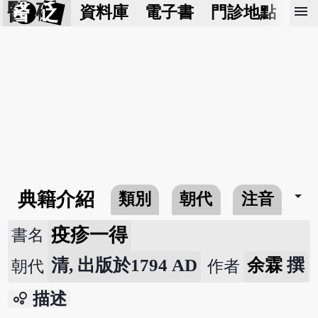
醫 砭
menu
資料庫
電子書
門診地點
預
arrow_drop_down
典籍介紹
類別
朝代
注音
疫疹一得
書名
清, 出版於1794 AD
余霖
撰
朝代
作者
bubble_chart
描述