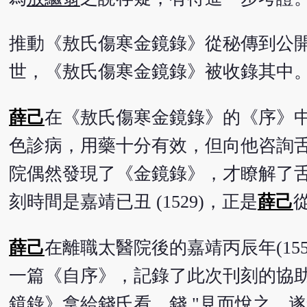
推動《敖氏傷寒金鏡錄》從秘傳到公
世，《敖氏傷寒金鏡錄》被收錄其中
薛己
在《敖氏傷寒金鏡錄》的《序》中
色診病，用藥十分有效，但向他咨詢
院偶然發現了《金鏡錄》，才瞭解了
刻時間是嘉靖已丑 (1529)，正是
薛己
薛己
在離職太醫院後的嘉靖丙辰年(155
一篇《自序》，記錄了此次刊刻的協
鏡錄》拿給
錢
氏看，
錢
"見而悅之，遂