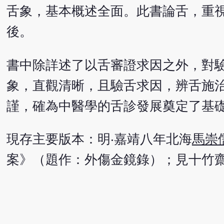
舌象，基本概述全面。此書論舌，重
後。
書中除詳述了以舌審證求因之外，對
象，直觀清晰，且驗舌求因，辨舌施
謹，確為中醫學的舌診發展奠定了基
現存主要版本：明‧嘉靖八年北海
馬崇
案》（題作：外傷金鏡錄）；見十竹