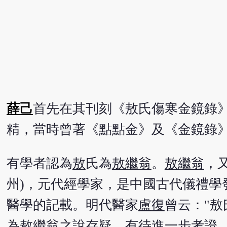
薛己
首先在其刊刻《敖氏傷寒金鏡錄
精，當時曾著《點點金》及《金鏡錄》
有學者認為
敖
氏為
敖繼翁
。
敖繼翁
，
州)，元代經學家，是中國古代儀禮學
醫學的記載。明代醫家
盧復
曾云："
為
敖繼翁
之說存疑，有待進一步考證