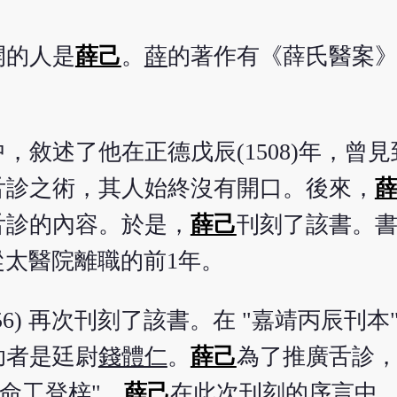
開的人是
薛己
。
薛
的著作有《薛氏醫案》2
。
，敘述了他在正德戊辰(1508)年，曾
舌診之術，其人始終沒有開口。後來，
舌診的內容。於是，
薛己
刊刻了該書。
從太醫院離職的前1年。
6) 再次刊刻了該書。在 "嘉靖丙辰刊本
助者是廷尉
錢體仁
。
薛己
為了推廣舌診
命工登梓"。
薛己
在此次刊刻的序言中