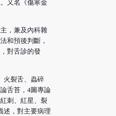
成。又名《傷寒金
為主，兼及內科雜
治法和預後判斷，
書，對舌診的發
、火裂舌、蟲碎
論舌苔，4圖專論
有紅刺、紅星、裂
描述，對主要病理