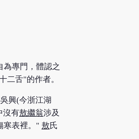
自為專門，體認之
"十二舌"的作者。
吳興(今浙江湖
中沒有
敖繼翁
涉及
傷寒表裡。"
敖
氏