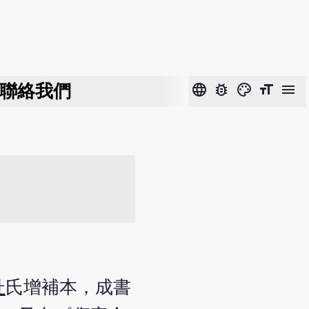
聯絡我們
language
bug_report
color_lens
format_size
menu
杜
氏增補本，成書