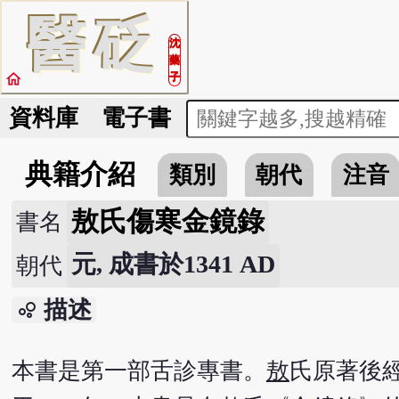
醫
砭
沈
藥
home
子
資料庫
電子書
典籍介紹
類別
朝代
注音
敖氏傷寒金鏡錄
書名
元, 成書於1341 AD
朝代
描述
bubble_chart
本書是第一部舌診專書。
敖
氏原著後經