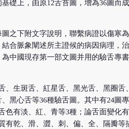
基礎上，由原12舌苔圖，增為36圖而
每圖之下附文字說明，聯繫病證以傷寒
，結合脈象闡述所主證候的病因病理，
，為中國現存第一部文圖并用的驗舌專
焙舌、生斑舌、紅星舌、黑光舌、黑圈舌
、黑心舌等36種驗舌圖。其中有24圖專
舌色有淡、紅、青等3種；論舌面變化
苔質有乾、滑、澀、刺、偏、全、隔瓣等