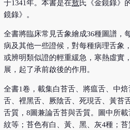
于1341年。本書是在
敖
氏《金鏡錄》的
鏡錄》。
全書將臨床常見舌象繪成36種圖譜，
病及其他一些證候，對每種病理舌象
或辨明類似證的輕重緩急，寒熱虛實
展，起了承前啟後的作用。
全書1卷，載集白苔舌、將瘟舌、中
舌、裡黑舌、厥陰舌、死現舌、黃苔舌
舌質，8圖兼論舌苔與舌質。圖中所載
紋等；苔色有白、黃、黑、灰4種；