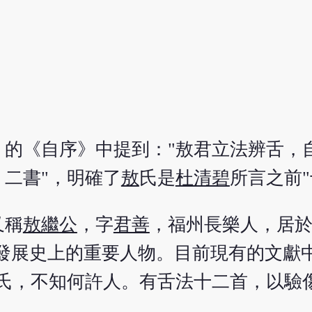
》的《自序》中提到："敖君立法辨舌，
二書"，明確了
敖
氏是
杜清碧
所言之前
又稱
敖繼公
，字
君善
，福州長樂人，居於
發展史上的重要人物。目前現有的文獻
敖氏，不知何許人。有舌法十二首，以驗
。