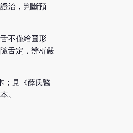
因證治，判斷預
論舌不僅繪圖形
法隨舌定，辨析嚴
本；見《薛氏醫
》本。