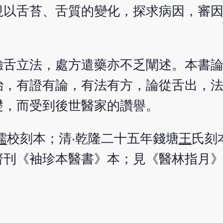
視以舌苔、舌質的變化，探求病因，審
驗舌立法，處方遣藥亦不乏闡述。本書
治，有證有論，有法有方，論從舌出，
礎，而受到後世醫家的讚譽。
儒
校刻本；清‧乾隆二十五年錢塘
王
氏刻
齋刊《袖珍本醫書》本；見《醫林指月