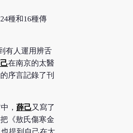
4種和16種傳
見到有人運用辨舌
薛己
在南京的太醫
書的序言記錄了刊
"中，
薛己
又寫了
，把《敖氏傷寒金
，也提到自己在太