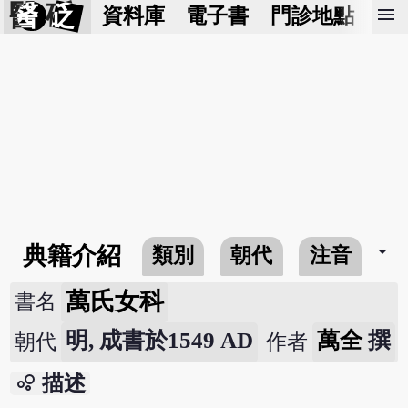
醫 砭
menu
資料庫
電子書
門診地點
預
arrow_drop_down
典籍介紹
類別
朝代
注音
萬氏女科
書名
明, 成書於1549 AD
萬全
撰
朝代
作者
bubble_chart
描述