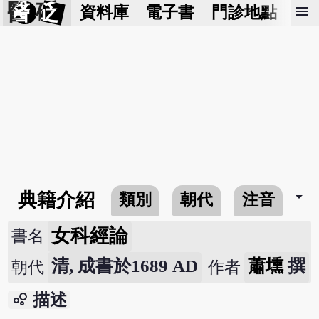
醫 砭
menu
資料庫
電子書
門診地點
預
arrow_drop_down
典籍介紹
類別
朝代
注音
女科經論
書名
清, 成書於1689 AD
蕭壎
撰
朝代
作者
bubble_chart
描述