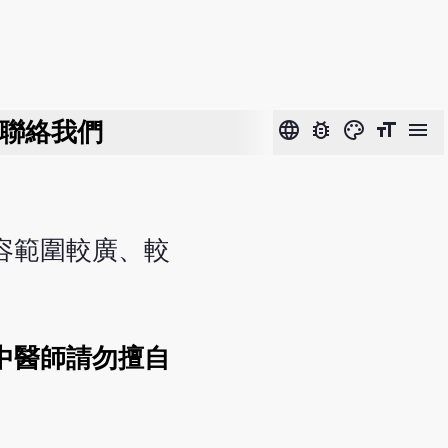
聯絡我們
language
bug_report
color_lens
format_size
menu
容範圍較廣、較
中醫師請勿擅自