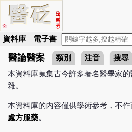
醫
砭
沈
藥
home
子
資料庫
電子書
醫論醫案
類別
注音
搜尋
本資料庫蒐集古今許多著名醫學家的
雜。
本資料庫的內容僅供學術參考，不作
處方服藥
。