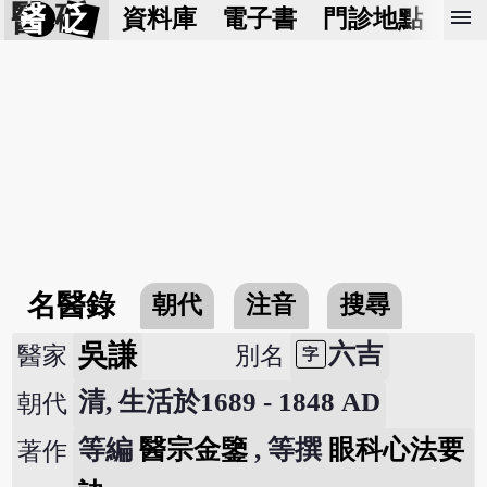
醫 砭
menu
資料庫
電子書
門診地點
預
名醫錄
朝代
注音
搜尋
吳謙
六吉
醫家
別名
字
清, 生活於1689 - 1848 AD
朝代
等編
醫宗金鑒
, 等撰
眼科心法要
著作