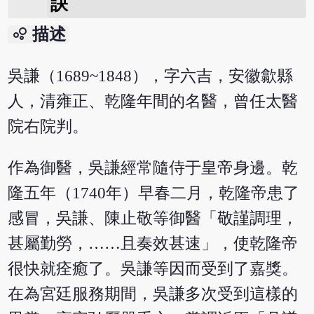
訣
bubble_chart
描述
吳謙（1689~1848），字六吉，安徽歙縣
人，清雍正、乾隆年間的名醫，曾任太醫
院右院判。
作為御醫，吳謙經常隨侍于皇帝身邊。乾
隆五年（1740年）早春二月，乾隆帝患了
感冒，吳謙、陳止敬等御醫「敬謹調理，
甚屬勤勞，……且奏效甚速」，使乾隆帝
很快就痊癒了。吳謙等因而受到了嘉獎。
在為宮廷服務期間，吳謙多次受到這樣的