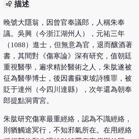
bubble_chart
描述
晚號大隱翁，因曾官奉議郎，人稱朱奉
議。吳興（今浙江湖州人），元祐三年
（1088）進士，但無意為官，退而釀酒著
書，其間對《傷寒論》深有研究，值朝廷
重視醫學，遍求精於醫術之人，朱肱遂被
征為醫學博士，後因書蘇東坡詩獲罪，被
貶于達州（今四川達縣），次年還為朝奉
郎提點洞霄宮。
朱肱研究傷寒最重經絡，認為不識經絡，
則猶觸途冥行，不知邪氣所在。在用經絡