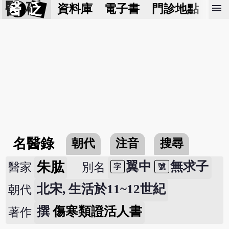
醫 砭
menu
資料庫
電子書
門診地點
預
名醫錄
朝代
注音
搜尋
朱肱
翼中
無求子
醫家
別名
字
號
北宋, 生活於11~12世紀
朝代
撰
傷寒類證活人書
著作