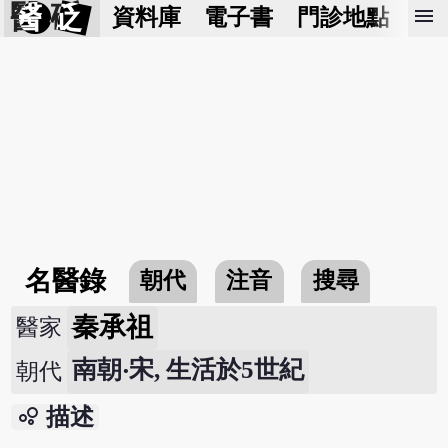
醫 砭
menu
資料庫
電子書
門診地點
預
名醫錄
朝代
注音
搜尋
秦承祖
醫家
南朝‧宋, 生活於5世紀
朝代
bubble_chart
描述