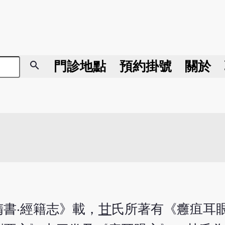
search
門診地點
預約掛號
關於
書‧經籍志》載，
甘
氏所著有《癰疽耳