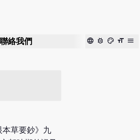
聯絡我們
language
bug_report
color_lens
format_size
menu
眼本草要鈔》九