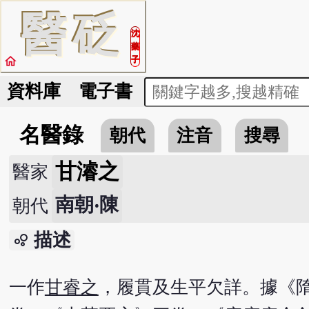
醫
砭
沈
藥
home
子
資料庫
電子書
名醫錄
朝代
注音
搜尋
甘濬之
醫家
南朝‧陳
朝代
描述
bubble_chart
一作
甘睿之
，履貫及生平欠詳。據《隋