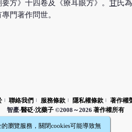
創要方》十四卷及《療耳眼方》。
甘
氏
有專門著作問世。
於
聯絡我們
服務條款
隱私權條款
著作權
|
|
|
|
智橐‧
醫砭
‧
沈藥子
©2008～2026
著作權所有
全的瀏覽服務，關閉cookies可能導致無