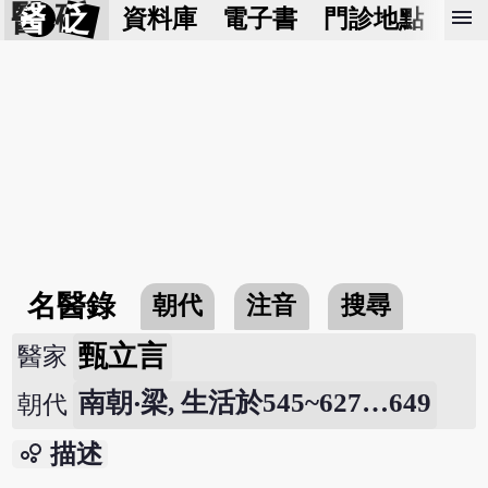
醫 砭
menu
資料庫
電子書
門診地點
預
名醫錄
朝代
注音
搜尋
甄立言
醫家
南朝‧梁, 生活於545~627…649
朝代
bubble_chart
描述