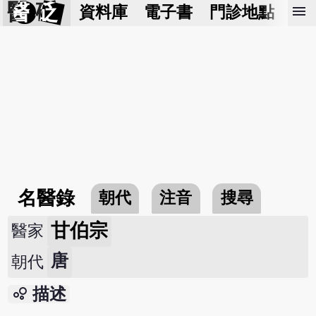
醫 砭
menu
資料庫
電子書
門診地點
預
名醫錄
朝代
注音
搜尋
甘伯宗
醫家
唐
朝代
bubble_chart
描述