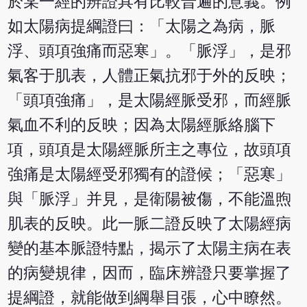
於某一經的辨證具有比較普遍的意義。例
如太陽病提綱證曰：「太陽之為病，脈
浮、頭項強痛而惡寒」。「脈浮」，是邪
氣客于肌表，人體正氣抗邪于外的反映；
「頭項強痛」，是太陽經脈受邪，而經脈
氣血不利的反映；因為太陽經脈絡腦下
項，頭項是太陽經脈所主之專位，故頭項
強痛是太陽經受邪獨有的證候；「惡寒」
與「脈浮」并見，是衛陽被傷，不能溫煦
肌表的反映。此一脈二證反映了太陽經病
變的基本脈證特點，揭示了太陽主病在表
的病變規律，因而，臨床辨證只要掌握了
提綱證，就能做到綱舉目張，心中瞭然。