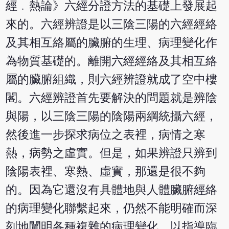
經﹒熱論》六經分證方法的基礎上發展起
來的。六經辨證是以三陰三陽的六經經絡
及其相互絡屬的臟腑的生理、病理變化作
為物質基礎的。離開六經經絡及其相互絡
屬的臟腑組織，則六經辨證就成了空中樓
閣。六經辨證首先要解決的問題就是辨陰
與陽，以三陰三陽的陰陽兩綱統攝六經，
然後進一步探求病位之表裡，病情之寒
熱，病勢之虛實。但是，如果辨證只辨到
陰陽表裡、寒熱、虛實，那還是很不夠
的。因為它還沒有具體地與人體臟腑經絡
的病理變化聯繫起來，仍然不能明確而深
刻地闡明各種複雜的病理變化，以指導臨