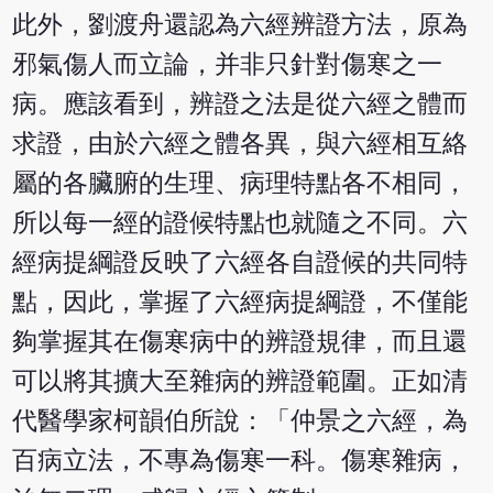
此外，劉渡舟還認為六經辨證方法，原為
邪氣傷人而立論，并非只針對傷寒之一
病。應該看到，辨證之法是從六經之體而
求證，由於六經之體各異，與六經相互絡
屬的各臟腑的生理、病理特點各不相同，
所以每一經的證候特點也就隨之不同。六
經病提綱證反映了六經各自證候的共同特
點，因此，掌握了六經病提綱證，不僅能
夠掌握其在傷寒病中的辨證規律，而且還
可以將其擴大至雜病的辨證範圍。正如清
代醫學家柯韻伯所說：「仲景之六經，為
百病立法，不專為傷寒一科。傷寒雜病，