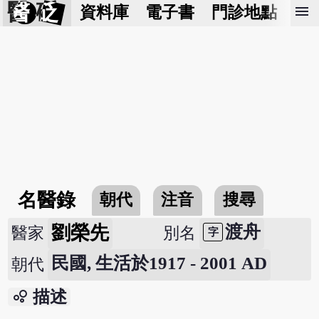
醫 砭
menu
資料庫
電子書
門診地點
預
名醫錄
朝代
注音
搜尋
劉榮先
渡舟
醫家
別名
字
民國, 生活於1917 - 2001 AD
朝代
bubble_chart
描述