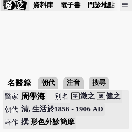
醫 砭
menu
資料庫
電子書
門診地點
預
名醫錄
朝代
注音
搜尋
周學海
澂之
健之
醫家
別名
字
號
清, 生活於1856 - 1906 AD
朝代
撰
形色外診簡摩
著作