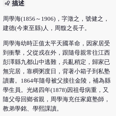
bubble_chart
描述
周學海(1856～1906)，字澂之，號健之，
建德(今東至縣)人，周馥之長子。
周學海幼時正值太平天國革命，因家居受
到衝擊，父從戎在外，跟隨母親常往江西
彭澤縣九都山中逃難，兵亂稍定，歸家已
無完居，靠稠粥度日，背著小箱子到私塾
讀書。1864年隨母被父接往金陵，補為縣
學生員。光緒四年(1878)因祖母病重，又
隨父母回鄉省親，周學海充任家庭塾師，
教弟學銘、學熙課讀。