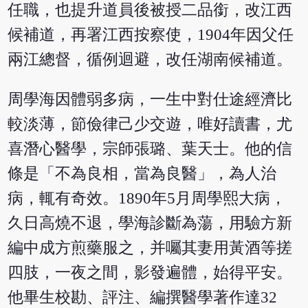
任職，也提升道員後被授二品銜，改江西
候補道，再署江西按察使，1904年因父任
兩江總督，循例迴避，改任湖南候補道。
周學海因體弱多病，一生中對仕途經濟比
較淡薄，節儉律己少交遊，唯好讀書，尤
喜潛心醫學，宗師張璐、葉天士。他的信
條是「不為良相，當為良醫」，為人治
病，輒有奇效。1890年5月周學熙大病，
久日高燒不退，學海診斷為蕩，用驗方新
編中成方煎藥服之，并囑其妻用黃酒等搓
四肢，一夜之間，影發遍體，始得平安。
他畢生校勘、評注、編撰醫學著作達32