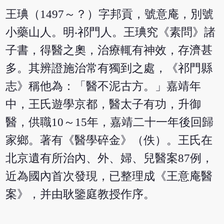
王琠（1497～？）字邦貢，號意庵，別號
小藥山人。明‧祁門人。王琠究《素問》諸
子書，得醫之奧，治療輒有神效，存濟甚
多。其辨證施治常有獨到之處，《祁門縣
志》稱他為：「醫不泥古方。」嘉靖年
中，王氏遊學京都，醫太子有功，升御
醫，供職10～15年，嘉靖二十一年後回歸
家鄉。著有《醫學碎金》（佚）。王氏在
北京遺有所治內、外、婦、兒醫案87例，
近為國內首次發現，已整理成《王意庵醫
案》，并由耿鑒庭教授作序。