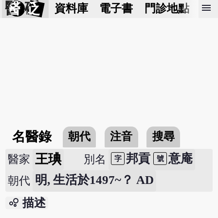
醫 砭
menu
資料庫
電子書
門診地點
預
名醫錄
朝代
注音
搜尋
王琠
邦貢
意庵
醫家
別名
字
號
明, 生活於1497~？ AD
朝代
bubble_chart
描述