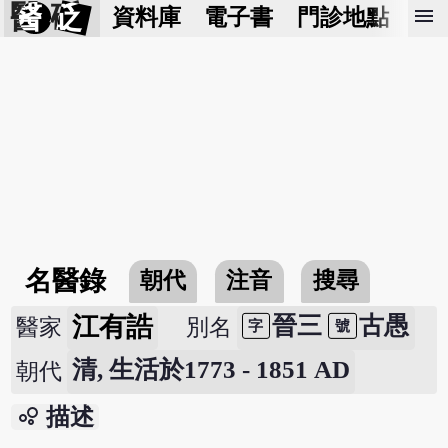
醫 砭
menu
資料庫
電子書
門診地點
預
名醫錄
朝代
注音
搜尋
江有誥
晉三
古愚
醫家
別名
字
號
清, 生活於1773 - 1851 AD
朝代
bubble_chart
描述