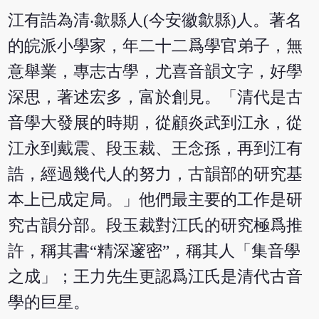
江有誥為清‧歙縣人(今安徽歙縣)人。著名
的皖派小學家，年二十二爲學官弟子，無
意舉業，專志古學，尤喜音韻文字，好學
深思，著述宏多，富於創見。「清代是古
音學大發展的時期，從顧炎武到江永，從
江永到戴震、段玉裁、王念孫，再到江有
誥，經過幾代人的努力，古韻部的研究基
本上已成定局。」他們最主要的工作是研
究古韻分部。段玉裁對江氏的研究極爲推
許，稱其書“精深邃密”，稱其人「集音學
之成」；王力先生更認爲江氏是清代古音
學的巨星。