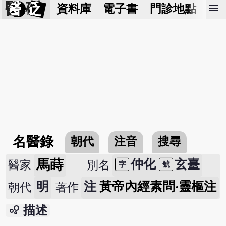
醫 砭
menu
資料庫
電子書
門診地點
預
名醫錄
朝代
注音
搜尋
馬蒔
仲化
玄臺
醫家
別名
字
號
明
注
黃帝內經素問‧靈樞注
朝代
著作
bubble_chart
描述