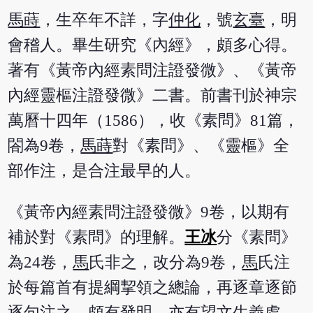
馬蒔
，生卒年不詳，字
仲化
，號
玄臺
，明
會稽人。畢生研究《內經》，頗多心得。
著有《黃帝內經素問注證發微》、《黃帝
內經靈樞注證發微》二書。前書刊於神宗
萬曆十四年（1586），收《素問》81篇，
閤為9卷，
馬蒔
對《素問》、《靈樞》全
部作注，是合注最早的人。
《黃帝內經素問注證發微》9卷，以期有
補於對《素問》的理解。
王冰
分《素問》
為24卷，
馬
氏非之，改分為9卷，
馬
氏注
於每篇首有提綱挈領之總論，再逐章逐節
逐句注之，頗有發明，亦有望文生義處。