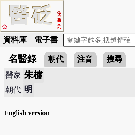
醫
砭
沈
藥
home
子
資料庫
電子書
名醫錄
朝代
注音
搜尋
朱橚
醫家
明
朝代
English version