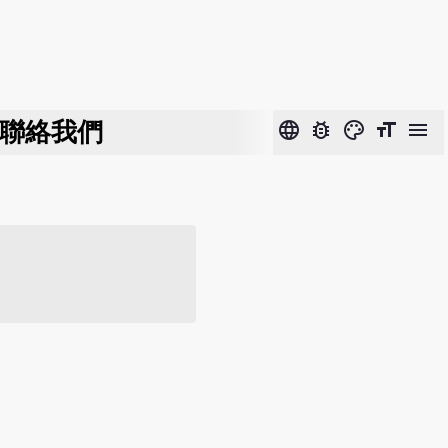
聯絡我們
language
bug_report
color_lens
format_size
menu