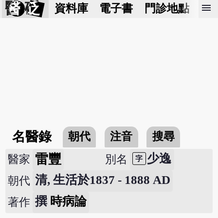
醫 砭
menu
資料庫
電子書
門診地點
預
名醫錄
朝代
注音
搜尋
雷豐
少逸
醫家
別名
字
清, 生活於1837 - 1888 AD
朝代
撰
時病論
著作