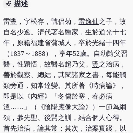
bubble_chart
描述
雷豐，字松存，號侶菊，
雷逸仙
之子，故
自名少逸。清代著名醫家，生於道光十七
年，原籍福建省蒲城人，卒於光緒十四年
（1837～1888），享年52歲。自幼隨父習
醫，性穎悟，故醫名超乃父。
豐
之治病，
善於觀察、總結，其閱諸家之書，每能觸
類旁通，知常達變。其所著《時病論》，
即是以《內經》「冬傷於寒，春必病
溫……」（《陰陽應像大論》）一節為綱
領，參先聖、後賢之訓，結合個人心得。
首先治病，論其常；其次，治案實踐，以