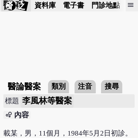
醫 砭
menu
資料庫
電子書
門診地點
預
醫論醫案
類別
注音
搜尋
李風林等醫案
標題
bubble_chart
內容
載某，男，11個月，1984年5月2日初診。