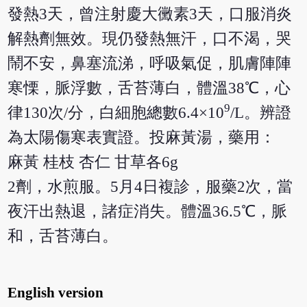
發熱3天，曾注射慶大黴素3天，口服消炎
解熱劑無效。現仍發熱無汗，口不渴，哭
鬧不安，鼻塞流涕，呼吸氣促，肌膚陣陣
寒慄，脈浮數，舌苔薄白，體溫38℃，心
9
律130次/分，白細胞總數6.4×10
/L。辨證
為太陽傷寒表實證。投麻黃湯，藥用：
麻黃 桂枝 杏仁 甘草各6g
2劑，水煎服。5月4日複診，服藥2次，當
夜汗出熱退，諸症消失。體溫36.5℃，脈
和，舌苔薄白。
English version