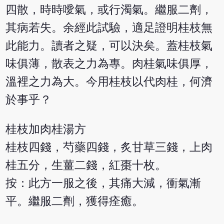
四散，時時噯氣，或行濁氣。繼服二劑，
其病若失。余經此試驗，適足證明桂枝無
此能力。讀者之疑，可以決矣。蓋桂枝氣
味俱薄，散表之力為專。肉桂氣味俱厚，
溫裡之力為大。今用桂枝以代肉桂，何濟
於事乎？
桂枝加肉桂湯方
桂枝四錢，芍藥四錢，炙甘草三錢，上肉
桂五分，生薑二錢，紅棗十枚。
按：此方一服之後，其痛大減，衝氣漸
平。繼服二劑，獲得痊癒。