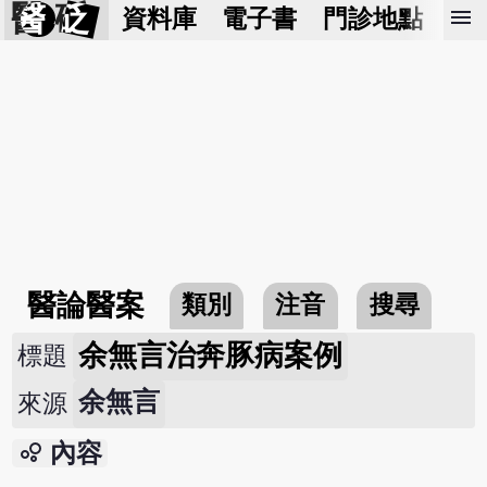
醫 砭
menu
資料庫
電子書
門診地點
預
醫論醫案
類別
注音
搜尋
余無言治奔豚病案例
標題
余無言
來源
bubble_chart
內容