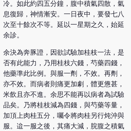
冷。如此約四五分鐘，腹中積氣四散，氣
息復歸，神情漸安。一日夜中，要發七八
次至十餘次不等。延以一星期之久，始延
余診。
余決為奔豚證，因欲試驗加桂枝一法，是
否有此能力，乃用桂枝六錢，芍藥四錢，
他藥準此比例。與服一劑，不效。再劑，
亦不效。而病者則痛更加劇，體更憊甚，
米飲且亦不進。余思不能再以病者為試驗
品矣。乃將桂枝減為四錢，與芍藥等量，
加頂上肉桂五分，囑令將肉桂另行炖沖與
服。迨一服之後，其痛大減，脘腹之積氣