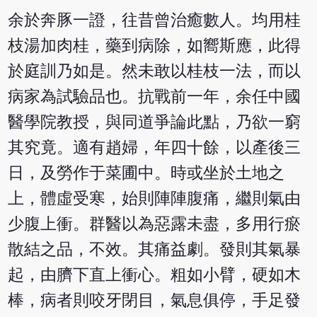
余於奔豚一證，往昔曾治癒數人。均用桂
枝湯加肉桂，藥到病除，如嚮斯應，此得
於庭訓乃如是。然未敢以桂枝一法，而以
病家為試驗品也。抗戰前一年，余任中國
醫學院教授，與同道爭論此點，乃欲一窮
其究竟。適有趙婦，年四十餘，以產後三
日，及勞作于菜圃中。時或坐於土地之
上，體虛受寒，始則陣陣腹痛，繼則氣由
少腹上衝。群醫以為惡露未盡，多用行瘀
散結之品，不效。其痛益劇。發則其氣暴
起，由臍下直上衝心。粗如小臂，硬如木
棒，病者則咬牙閉目，氣息俱停，手足發