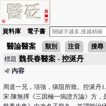
醫
砭
沈
藥
home
子
資料庫
電子書
醫論醫案
類別
注音
搜尋
魏長春醫案 - 控涎丹
標題
內容
bubble_chart
周道一兄，項強，痰阻所致。控涎丹1
宋‧陳無擇《三因極一病證方論》方，