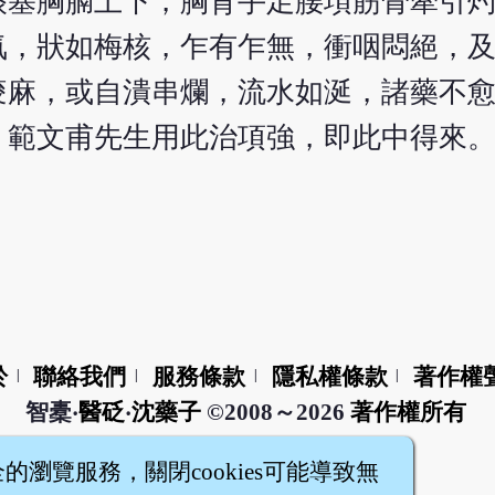
痰塞胸膈上下，胸背手足腰項筋骨牽引
氣，狀如梅核，乍有乍無，衝咽悶絕，
痠麻，或自潰串爛，流水如涎，諸藥不
，範文甫先生用此治項強，即此中得來
於
聯絡我們
服務條款
隱私權條款
著作權
|
|
|
|
智橐‧
醫砭
‧
沈藥子
©2008～2026
著作權所有
全的瀏覽服務，關閉cookies可能導致無