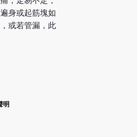
灼痛，走易不定，
及遍身或起筋塊如
愈，或若管漏，此
。
聲明