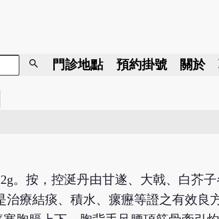
search
門診地點
預約掛號
關於
.2g。按，控涎丹由甘遂、大戟、白芥
是治療結痰、積水、瘰癧等證之有效良