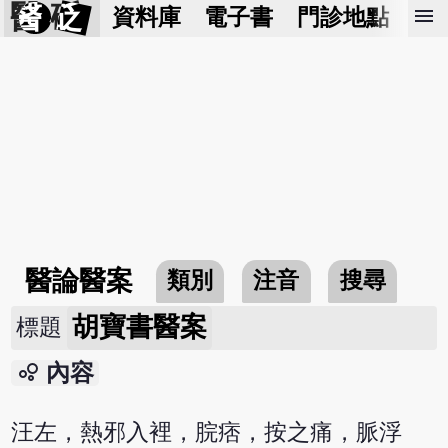
醫 砭
menu
資料庫
電子書
門診地點
預
醫論醫案
類別
注音
搜尋
胡寶書醫案
標題
bubble_chart
內容
汪左，熱邪入裡，脘痞，按之痛，脈浮