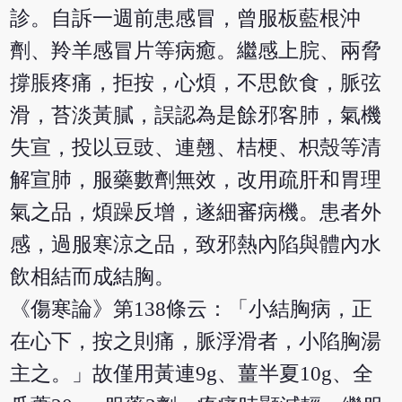
診。自訴一週前患感冒，曾服板藍根沖
劑、羚羊感冒片等病癒。繼感上脘、兩脅
撐脹疼痛，拒按，心煩，不思飲食，脈弦
滑，苔淡黃膩，誤認為是餘邪客肺，氣機
失宣，投以豆豉、連翹、桔梗、枳殼等清
解宣肺，服藥數劑無效，改用疏肝和胃理
氣之品，煩躁反增，遂細審病機。患者外
感，過服寒涼之品，致邪熱內陷與體內水
飲相結而成結胸。
《傷寒論》第138條云：「小結胸病，正
在心下，按之則痛，脈浮滑者，小陷胸湯
主之。」故僅用黃連9g、薑半夏10g、全