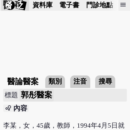
醫 砭
menu
資料庫
電子書
門診地點
預
醫論醫案
類別
注音
搜尋
郭彤醫案
標題
bubble_chart
內容
李某，女，45歲，教師，1994年4月5日就