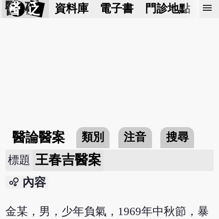
醫 砭
menu
資料庫
電子書
門診地點
預
醫論醫案
類別
注音
搜尋
王春吉醫案
標題
bubble_chart
內容
金某，男，少年負氣，1969年中秋節，暴