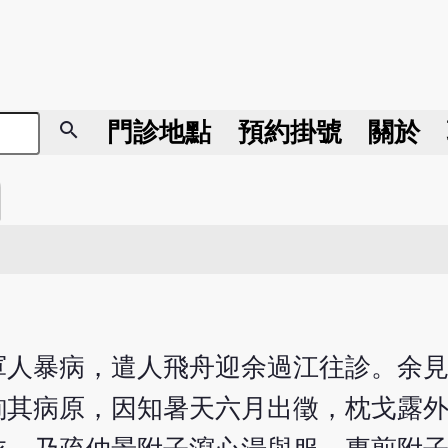
search
門診地點
預約掛號
關於
一軍人暴病，遣人飛舟迎余過江往診。余
詢其病原，因知暑天六月出徵，枕戈露