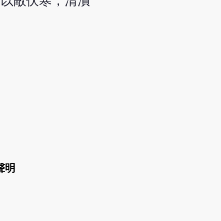
子以敵伏寒，清漬
聲明