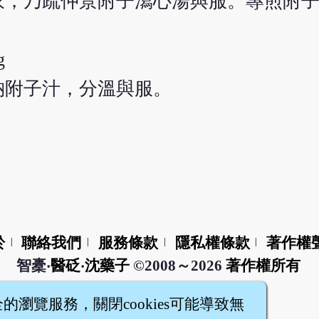
衣，乃疏仲景附子瀉心湯與服。專煎附
g
納附子汁，分溫與服。
於
聯絡我們
服務條款
隱私權條款
著作權
|
|
|
|
智橐‧
醫砭
‧
沈藥子
©2008～2026
著作權所有
全的瀏覽服務，關閉cookies可能導致無