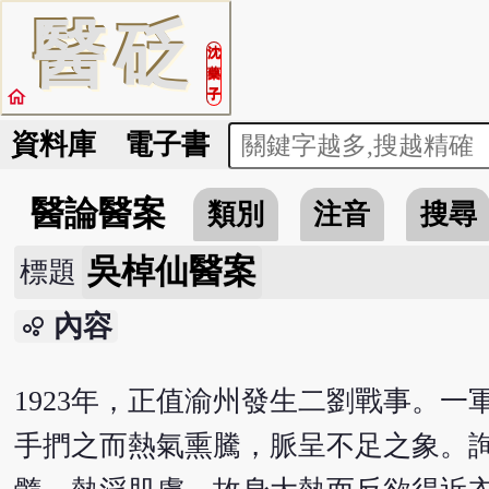
醫
砭
沈
藥
home
子
資料庫
電子書
醫論醫案
類別
注音
搜尋
吳棹仙醫案
標題
內容
bubble_chart
1923年，正值渝州發生二劉戰事。
手捫之而熱氣熏騰，脈呈不足之象。