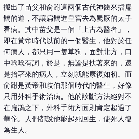
搬出了苗父和俞跗這兩個古代神醫來擋扁
鵲的道，不讓扁鵲進皇宮去為屍厥的太子
看病。其中苗父是一個「上古為醫者」，
即在黃帝時代以前的一個醫生，他對於任
何病人，都只用一隻草狗，面對北方，口
中唸唸有詞，於是，無論是扶著來的，還
是抬著來的病人，立刻就能康復如初。而
俞跗是黃帝和歧伯那個時代的醫生，好像
只用外科手術治病。他的診斷方法絕對不
在扁鵲之下，外科手術方面則肯定超過了
華佗。人們都說他能起死回生，使死人復
為生人。