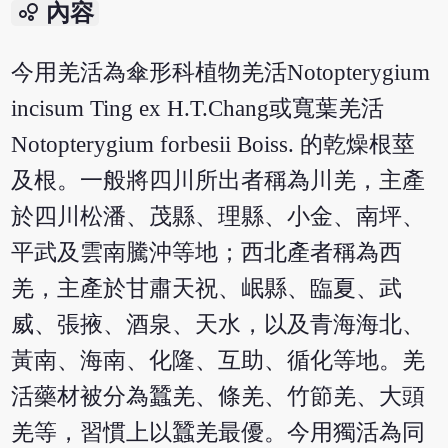
bubble_chart
內容
今用羌活為傘形科植物羌活Notopterygium
incisum Ting ex H.T.Chang或寬葉羌活
Notopterygium forbesii Boiss. 的乾燥根莖
及根。一般將四川所出者稱為川羌，主產
於四川松潘、茂縣、理縣、小金、南坪、
平武及雲南騰沖等地；西北產者稱為西
羌，主產於甘肅天祝、岷縣、臨夏、武
威、張掖、酒泉、天水，以及青海海北、
黃南、海南、化隆、互助、循化等地。羌
活藥材被分為蠶羌、條羌、竹節羌、大頭
羌等，習慣上以蠶羌最優。今用獨活為同