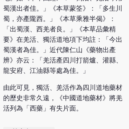
蜀漢出者佳。」《本草蒙筌》：「多生川
蜀，亦產隴西。」《本草乘雅半偈》：
「出蜀漢、西羌者良。」《本草品彙精
要》在羌活、獨活道地項下均註：「今出
蜀漢者為佳。」近代陳仁山《藥物出產
辨》亦云：「羌活產四川打箭爐、灌縣、
龍安府、江油縣等處為佳。」
由此可見，獨活、羌活作為四川道地藥材
的歷史非常久遠，《中國道地藥材》將羌
活列為「西藥」有失片面。