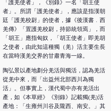
「護羌使者」，《別錄》一名「胡王使
者」。所謂「護羌使者」，應該是指漢朝
廷「護羌校尉」的使者，據《後漢書﹒西
羌傳》「置護羌校尉，持節統領焉」，而
「胡王」應指匈奴，「胡王使者」即羌胡
之使者，由此知這種獨（羌）活主要生長
在當時漢羌交界的甘肅青海一線。
陶弘景以產地劃分羌活與獨活，認為羌活
從羌中來，而「出益州北部西川為獨
活」。但事實上，漢代蜀中亦有羌活出
產，如《本草經》《別錄》記載獨(羌)活
產地：「生雍州川谷及隴西、南安。」其