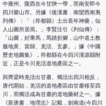
中雍州、隴西在今甘陝一帶，而南安即今
四川樂山市。另據《後漢書﹒南蠻西南夷
列傳》：「（筰都縣）土出長年神藥，仙
人山圖所居焉。」李賢注引《列仙傳》：
「山圖，好乘馬，馬踏折腳，山中道土教
服地黃、當歸、羌活、玄參。」據《中國
歷史地圖集》，筰都縣在今四川漢源縣附
近，正是今川羌活道地產區之一。
與齊梁時羌活出甘肅、獨活出四川相反，
唐代開始，羌活的道地產區由甘肅移至四
川，而獨活成為甘肅的道地藥材之一。據
《新唐書﹒地理志》記載，劍南道(今四川