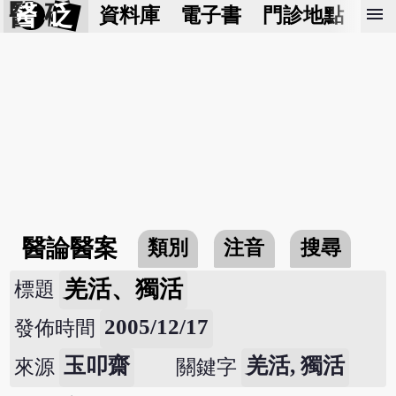
醫 砭
menu
資料庫
電子書
門診地點
預
醫論醫案
類別
注音
搜尋
羌活、獨活
標題
2005/12/17
發佈時間
玉叩齋
羌活, 獨活
來源
關鍵字