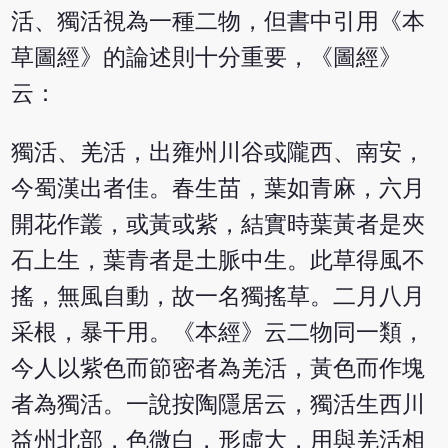
活、獨活視為一種二物，但書中引用《本
草圖經》的論述則十分重要，《圖經》
云：
獨活、羌活，出雍州川谷或隴西、南安，
今蜀漢出者佳。春生苗，葉如青麻，六月
開花作叢，或黃或紫，結實時葉黃者是夾
石上生，葉青者是土脈中生。此草得風不
搖，無風自動，故一名獨搖草。二月八月
采根，暴干用。《本經》云二物同一類，
今人以紫色而節密者為羌活，黃色而作塊
者為獨活。一說按陶隱居云，獨活生西川
益州北部，色微白，形虛大，用與羌活相