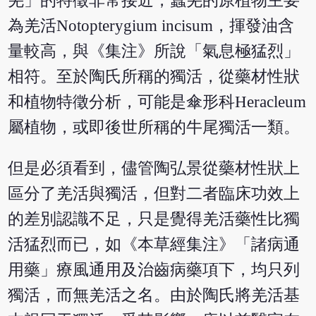
羌」的特徵非常接近，蠶羌的原植物主要
為羌活Notopterygium incisum，揮發油含
量較高，與《集注》所說「氣息極猛烈」
相符。至於陶氏所稱的獨活，從藥材性狀
和植物特徵分析，可能是傘形科Heracleum
屬植物，或即後世所稱的牛尾獨活一類。
但是必須看到，儘管陶弘景從藥材性狀上
區分了羌活與獨活，但對二者臨床功效上
的差別認識不足，只是覺得羌活藥性比獨
活猛烈而已，如《本草經集注》「諸病通
用藥」療風通用及治齒病藥項下，均只列
獨活，而無羌活之名。由於陶氏將羌活基