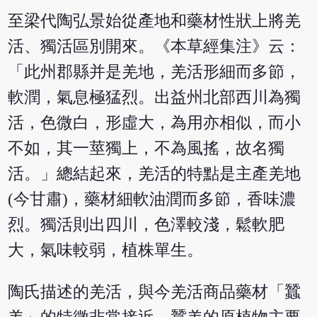
至梁代陶弘景始從產地和藥材性狀上將羌
活、獨活區別開來。《本草經集注》云：
「此州郡縣并是羌地，羌活形細而多節，
軟潤，氣息極猛烈。出益州北部西川為獨
活，色微白，形虛大，為用亦相似，而小
不如，其一莖獨上，不為風搖，故名獨
活。」總結起來，羌活的特點是主產羌地
(今甘肅)，藥材細軟油潤而多節，香味濃
烈。獨活則出四川，色澤較淺，鬆軟肥
大，氣味較弱，植株單生。
陶氏描述的羌活，與今羌活商品藥材「蠶