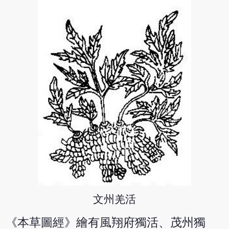
文州羌活
《本草圖經》繪有風翔府獨活、茂州獨