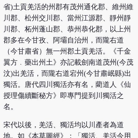
省)土貢羌活的州郡有茂州通化郡、維州維
川郡、松州交川郡、當州江源郡、靜州靜
川郡、柘州蓬山郡、恭州恭化郡，以上州
郡多在今甘孜、阿壩自治州，而隴右道
（今甘肅省）無一州郡土貢羌活。《千金
翼方﹒藥出州土》亦記載劍南道茂州(今茂
汶)出羌活，而隴右道宕州(今甘肅岷縣)出
獨活。唐代四川獨活亦有名，藺道人《仙
授理傷續斷秘方》即專門提到川獨活之
名。
宋代以後，羌活、獨活均以川產者為道
地。如《本草圖經》：「獨活、羌活今用