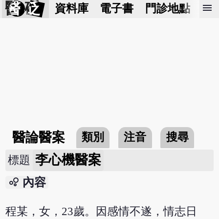
醫 砭
menu
資料庫
電子書
門診地點
預
醫論醫案
類別
注音
搜尋
李心機醫案
標題
bubble_chart
內容
程某，女，23歲。因感情不遂，情志日