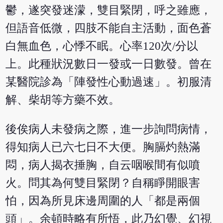
鬱，遂突發迷濛，雙目緊閉，呼之雖應，
但語音低微，四肢不能自主活動，面色蒼
白無血色，心悸不眠。心率120次/分以
上。此種狀況數日一發或一日數發。曾在
某醫院診為「陣發性心動過速」。初服清
解、柴胡等方藥不效。
後俟病人未發病之際，進一步詢問病情，
得知病人已六七日不大便。胸膈灼熱滿
悶，病人揭衣捶胸，自云咽喉間有似噴
火。問其為何雙目緊閉？自稱睜開眼害
怕，因為所見床邊周圍的人「都是兩個
頭」。余頓時略有所悟，此乃幻覺、幻視