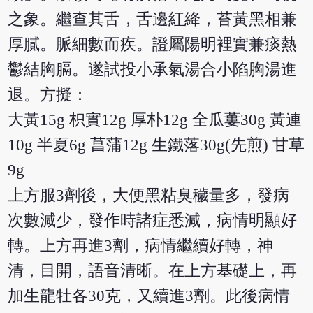
之象。繼查其舌，舌邊紅絳，苔黃黑相兼
厚膩。脈細數而疾。證屬陽明裡實兼痰熱
鬱結胸膈。遂試投小承氣湯合小陷胸湯進
退。方擬：
大黃15g 枳實12g 厚朴12g 全瓜蔞30g 黃連
10g 半夏6g 菖蒲12g 生鐵落30g(先煎) 甘草
9g
上方服3劑後，大便黑粘臭穢量多，發病
次數減少，發作時諸症悉減，病情明顯好
轉。上方再進3劑，病情繼續好轉，神
清，目開，語音清晰。在上方基礎上，再
加生龍牡各30克，又續進3劑。此後病情