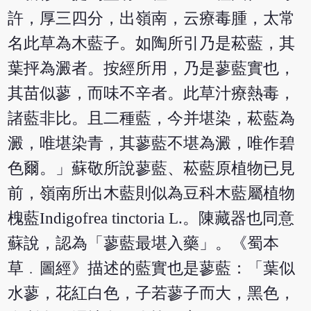
許，厚三四分，出嶺南，云療毒腫，太常
名此草為木藍子。如陶所引乃是菘藍，其
葉抨為澱者。按經所用，乃是蓼藍實也，
其苗似蓼，而味不辛者。此草汁療熱毒，
諸藍非比。且二種藍，今并堪染，菘藍為
澱，唯堪染青，其蓼藍不堪為澱，唯作碧
色爾。」蘇敬所說蓼藍、菘藍原植物已見
前，嶺南所出木藍則似為豆科木藍屬植物
槐藍Indigofrea tinctoria L.。陳藏器也同意
蘇說，認為「蓼藍最堪入藥」。《蜀本
草﹒圖經》描述的藍實也是蓼藍：「葉似
水蓼，花紅白色，子若蓼子而大，黑色，