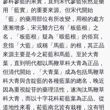
蓼科蓼藍的果實，直到宋代蓼藍依然是藥
用「藍實」的重要來源。但宋代開始
「藍」的藥用部位有所改變，用根的處方
逐漸增多，宋元醫方已有「板藍根」之
名，「板藍根」疑為「昄藍根」的俗寫，
意指「大藍」或稱「馬藍」的根，其正品
來源主要是今之菘藍和馬藍。至於大青
葉，直到明代都以馬鞭草科大青為正品，
但清代開始，「大青葉」成為包括馬鞭草
科大青與含靛藍的各種藍葉的總名，晚近
因為重視靛苷的藥理活性，遂淘汰馬鞭草
科大青，而以十字花科菘藍葉為正品。從
道地性來看，菘藍南北皆有栽種，沒有明