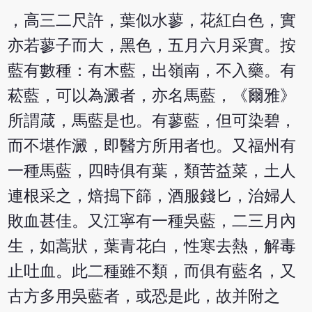
，高三二尺許，葉似水蓼，花紅白色，實
亦若蓼子而大，黑色，五月六月采實。按
藍有數種：有木藍，出嶺南，不入藥。有
菘藍，可以為澱者，亦名馬藍，《爾雅》
所謂葴，馬藍是也。有蓼藍，但可染碧，
而不堪作澱，即醫方所用者也。又福州有
一種馬藍，四時俱有葉，類苦益菜，土人
連根采之，焙搗下篩，酒服錢匕，治婦人
敗血甚佳。又江寧有一種吳藍，二三月內
生，如蒿狀，葉青花白，性寒去熱，解毒
止吐血。此二種雖不類，而俱有藍名，又
古方多用吳藍者，或恐是此，故并附之