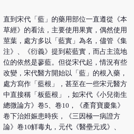
直到宋代「藍」的藥用部位一直遵從《本
草經》的看法，主要使用果實，偶然使用
莖葉，處方多以「藍實」為名，儘管《集
注》、《衍義》提到菘藍實，而占主流地
位的依然是蓼藍。但從宋代起，情況有些
改變，宋代醫方開始以「藍」的根入藥，
處方寫作「藍根」，甚至在一些宋元醫方
中直接稱「板藍根」，如宋代《小兒衛生
總微論方》卷5、卷10，《產育寶慶集》
卷下治姙娠患時疾，《三因極一病證方
論》卷10觧毒丸，元代《醫壘元戎》、