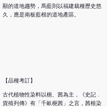
顯的道地趨勢，馬藍則以福建栽種歷史悠
久，應是南板藍根的道地產區。
【品種考訂】
古代植物性染料以梔、茜為主，《史記﹒
貨殖列傳》有「千畝梔茜」之言，茜根染