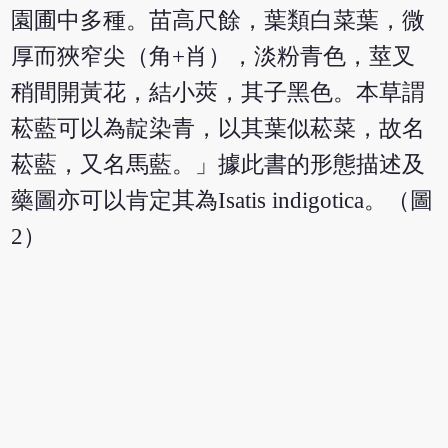
園圃中多種。苗高尺餘，葉類白菜葉，微
厚而狹窄尖（角+肖），淡粉青色，莖叉
稍間開黃花，結小莢，其子黑色。本草謂
菘藍可以為靛染青，以其葉似菘菜，故名
菘藍，又名馬藍。」據此書的形態描述及
藥圖亦可以肯定其為Isatis indigotica。（圖
2）