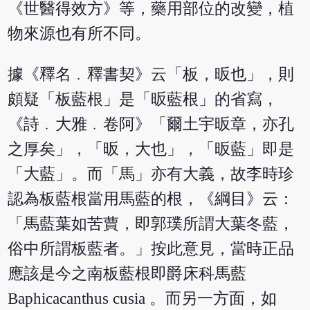
《世醫得效方》等，藥用部位的改變，植
物來源也有所不同。
據《釋名﹒釋書契》云「板，昄也」，則
頗疑「板藍根」是「昄藍根」的省寫，
《詩﹒大雅﹒卷阿》「爾土宇昄章，亦孔
之厚矣」，「昄，大也」，「昄藍」即是
「大藍」。而「馬」亦有大義，故李時珍
認為板藍根當用馬藍的根，《綱目》云：
「馬藍葉如苦蕒，即郭璞所謂大葉冬藍，
俗中所謂板藍者。」按此意見，當時正品
應該是今之南板藍根即爵床科馬藍
Baphicacanthus cusia 。而另一方面，如