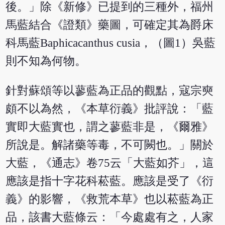
後。」除《新修》已提到的三種外，福州
馬藍結合《證類》藥圖，可確定其為爵床
科馬藍Baphicacanthus cusia，（圖1）吳藍
則不知為何物。
針對蘇頌等以蓼藍為正品的觀點，寇宗奭
頗不以為然，《本草衍義》批評說：「藍
實即大藍實也，謂之蓼藍非是，《爾雅》
所說是。解諸藥等毒，不可闕也。」關於
大藍，《通志》卷75云「大藍如芥」，這
應該是指十字花科菘藍。應該是受了《衍
義》的影響，《救荒本草》也以菘藍為正
品，該書大藍條云：「今處處有之，人家