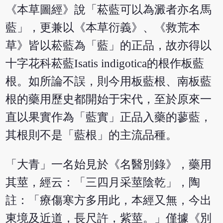
《本草圖經》說「菘藍可以為澱者亦名馬
藍」，更兼以《本草衍義》、《救荒本
草》皆以菘藍為「藍」的正品，故亦得以
十字花科菘藍Isatis indigotica的根作板藍
根。如所論不誤，則今用板藍根、南板藍
根的藥用歷史都開始于宋代，至於原來一
直以果實作為「藍實」正品入藥的蓼藍，
其根則不是「藍根」的主流品種。
「大青」一名始見於《名醫別錄》，藥用
其莖，經云：「三四月采莖陰乾」，陶
註：「療傷寒方多用此，本經又無，今出
東境及近道，長尺許，紫莖。」僅據《別