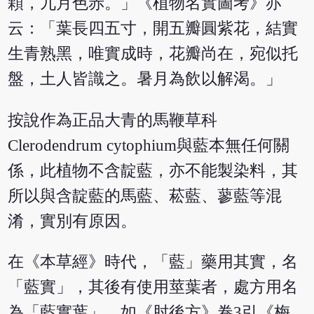
顆，九月色赤。」《植物名實圖考》亦
云：「葉長四五寸，開五瓣圓紫花，結實
生青熟黑，唯實成時，花瓣尚在，宛似托
盤，土人皆識之。暑月為飲以解渴。」
按說作為正品大青的馬鞭草科
Clerodendrum cytophium與藍本無任何關
係，此植物不含靛藍，亦不能製染料，其
所以與含靛藍的馬藍、菘藍、蓼藍等混
淆，實別有原因。
在《本草經》時代，「藍」藥用其實，名
「藍實」，其後有使用莖葉者，處方用名
為「藍實葉」，如《肘後方》卷3引《梅