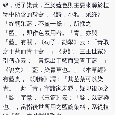
絳，梔子染黃，至於藍色則主要來源於植
物中所含的靛藍，《詩﹒小雅﹒采綠》
「終朝采藍，不盈一襜」，所採之
「藍」，即作色素用者。「青」亦與
「藍」有關，《荀子﹒勸學》云：「青取
之于藍而青于藍。」《史記﹒三王世家》
引傳亦云：「青採出于藍而質青于藍。」
《說文》「藍，染青草也。」《本草經》
有藍實，《別錄》謂：「其莖葉可以染
青。」此「青」字諸家未釋，疑即後起之
「靛」字意，《玉篇》云：「靛，以藍染
也」，當指後世所用之藍靛染料，系從植