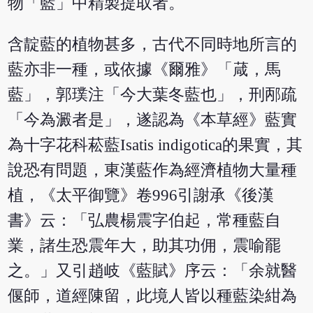
物「藍」中精製提取者。
含靛藍的植物甚多，古代不同時地所言的
藍亦非一種，或依據《爾雅》「葴，馬
藍」，郭璞注「今大葉冬藍也」，刑邴疏
「今為澱者是」，遂認為《本草經》藍實
為十字花科菘藍Isatis indigotica的果實，其
說恐有問題，東漢藍作為經濟植物大量種
植，《太平御覽》卷996引謝承《後漢
書》云：「弘農楊震字伯起，常種藍自
業，諸生恐震年大，助其功佣，震喻罷
之。」又引趙岐《藍賦》序云：「余就醫
偃師，道經陳留，此境人皆以種藍染紺為