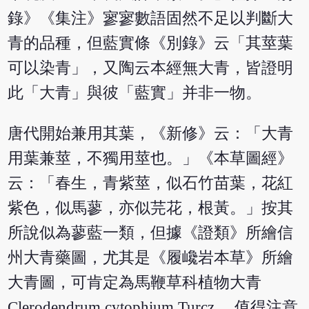
錄》《集注》寥寥數語固然不足以判斷大
青的品種，但藍實條《別錄》云「其莖葉
可以染青」，又陶云本經無大青，皆證明
此「大青」與彼「藍實」并非一物。
唐代開始兼用其葉，《新修》云：「大青
用葉兼莖，不獨用莖也。」《本草圖經》
云：「春生，青紫莖，似石竹苗葉，花紅
紫色，似馬蓼，亦似芫花，根黃。」按其
所說似為蓼藍一類，但據《證類》所繪信
州大青藥圖，尤其是《履巉岩本草》所繪
大青圖，可肯定為馬鞭草科植物大青
Clerodendrum cytophium Turcz.。值得注意