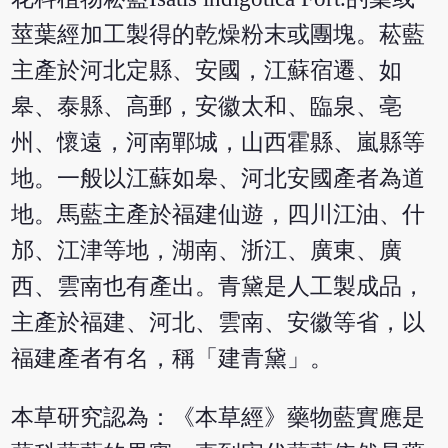
莖葉經加工製得的乾燥粉末或團塊。菘藍
主產於河北定縣、安國，江蘇宿遷、如
皋、泰縣、高郵，安徽太和、臨泉、亳
州、懷遠，河南鄲城，山西霍縣、嵐縣等
地。一般以江蘇如皋、河北安國產者為道
地。馬藍主產於福建仙遊，四川江油、什
邡、江津等地，湖南、浙江、廣東、廣
西、雲南也有產出。青黛是人工製成品，
主產於福建、河北、雲南、安徽等省，以
福建產者有名，稱「建青黛」。
本草研究認為：《本草經》藥物藍實應是