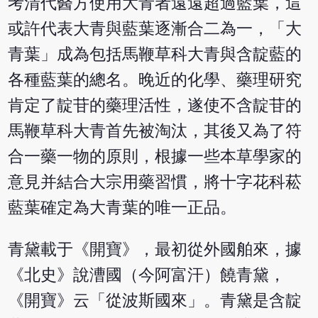
考清代醫方使用大青者遠遠超過藍葉，這
或許代表大青與藍葉逐漸合二為一，「大
青葉」成為包括馬鞭草科大青與含靛藍的
各種藍葉的總名。晚近的化學、藥理研究
肯定了靛苷的藥理活性，遂使不含靛苷的
馬鞭草科大青首先被淘汰，其後又為了符
合一藥一物的原則，根據一些本草學家的
意見并結合大宗用藥習慣，將十字花科菘
藍葉確定為大青葉的唯一正品。
青黛載于《開寶》，最初從外國舶來，據
《北史》說漕國（今阿富汗）饒青黛，
《開寶》云「從波斯國來」。青黛是含靛