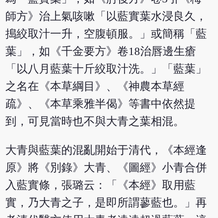
師方》治上氣咳嗽「以藍實葉水浸良久，
搗絞取汁一升，空腹頓服。」或簡稱「藍
葉」，如《千金要方》卷18治唇邊生瘡
「以八月藍葉十斤絞取汁洗。」「藍葉」
之名在《本草綱目》、《神農本草經
疏》、《本草乘雅半偈》等書中依然提
到，可見當時也不與大青之葉相混。
大青與藍葉的混亂開始于清代，《本經逢
原》將《別錄》大青、《圖經》小青合併
入藍實條，張璐云：「《本經》取用藍
實，乃大青之子，是即所謂蓼藍也。」再