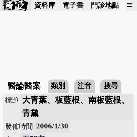
醫 砭
menu
資料庫
電子書
門診地點
預
醫論醫案
類別
注音
搜尋
大青葉、板藍根、南板藍根、
標題
青黛
2006/1/30
發佈時間