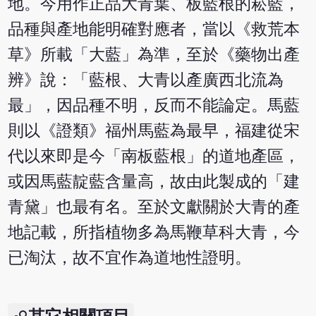
地。今用作正品大青葉、板藍根的菘藍，
品種與產地能明確對應者，當以《救荒本
草》所載「大藍」為準，至於《藥物出產
辨》說：「藍根、大青以產廣西北流為
最」，因品種不明，反而不能論定。馬藍
則以《證類》福州馬藍為最早，福建從宋
代以來即是今「南板藍根」的道地產區，
或因馬藍靛藍含量高，故由此製成的「建
青黛」也最有名。至於文獻關於大青的產
地記載，所指植物多為馬鞭草科大青，今
已淘汰，故不宜作為道地性證明。