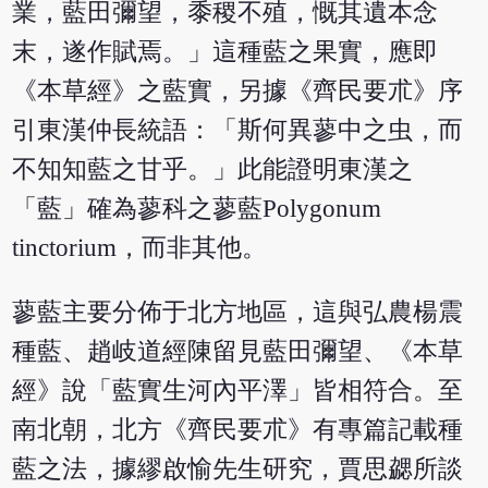
業，藍田彌望，黍稷不殖，慨其遺本念
末，遂作賦焉。」這種藍之果實，應即
《本草經》之藍實，另據《齊民要朮》序
引東漢仲長統語：「斯何異蓼中之虫，而
不知知藍之甘乎。」此能證明東漢之
「藍」確為蓼科之蓼藍Polygonum
tinctorium，而非其他。
蓼藍主要分佈于北方地區，這與弘農楊震
種藍、趙岐道經陳留見藍田彌望、《本草
經》說「藍實生河內平澤」皆相符合。至
南北朝，北方《齊民要朮》有專篇記載種
藍之法，據繆啟愉先生研究，賈思勰所談