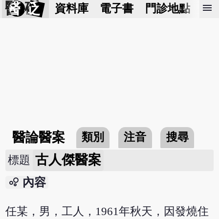
醫 砭
menu
資料庫
電子書
門診地點
預
醫論醫案
類別
注音
搜尋
古人傑醫案
標題
bubble_chart
內容
任某，男，工人，1961年秋天，因發燒住