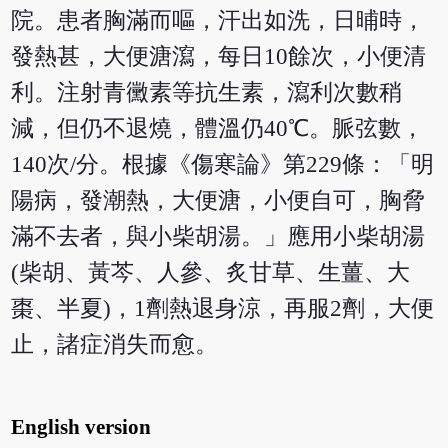
院。患者胸滿而嘔，汗出如洗，日晡時，
發熱甚，大便溏瀉，每日10餘次，小便清
利。注射青黴素等抗生素，瀉利次數稍
減，但仍不退燒，體溫仍40℃。脈弦數，
140次/分。根據《傷寒論》第229條：「明
陽病，發潮熱，大便溏，小便自可，胸脅
滿不去者，與小柴胡湯。」應用小柴胡湯
(柴胡、黃芩、人參、炙甘草、生薑、大
棗、半夏)，1劑熱退身涼，再服2劑，大便
止，諸症消失而愈。
English version