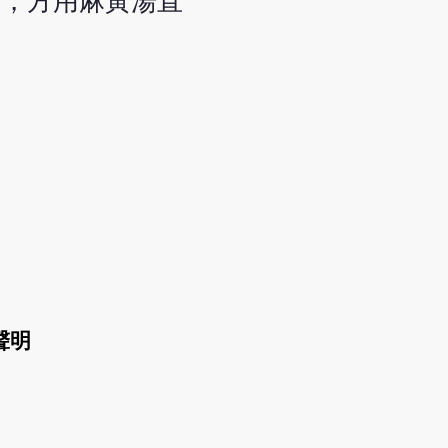
致，方用麻黃湯直
聲明