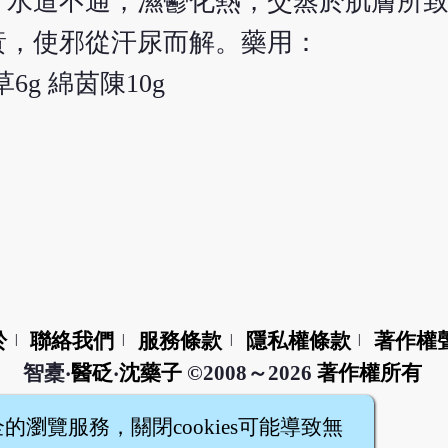
，水道不通，濕鬱化熱，交蒸於肌膚所
黃，使邪從汗尿而解。藥用：
草6g 綿茵陳10g
於
聯絡我們
服務條款
隱私權條款
著作權
|
|
|
|
智橐‧
醫砭
‧
沈藥子
©2008～2026
著作權所有
全的瀏覽服務，關閉cookies可能導致無