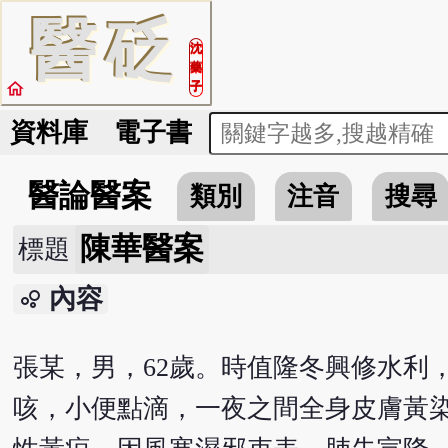
醫
砭
沈
藥
home
子
資料庫
電子書
醫論醫案
類別
注音
搜尋
陳華醫案
標題
內容
bubble_chart
張某，男，62歲。時值隆冬興修水利
咳，小便點滴，一夜之間全身皮膚黃