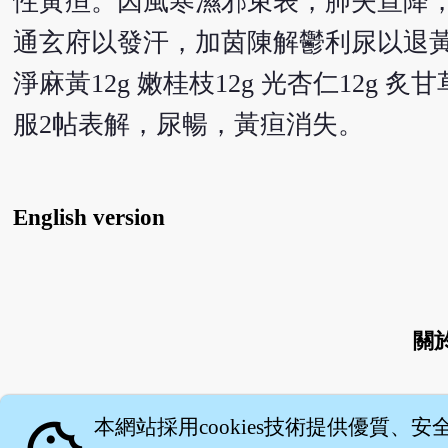
性黃疸。因風寒濕邪束表，肺失宣降
通玄府以發汗，加茵陳解鬱利尿以退
淨麻黃12g 嫩桂枝12g 光杏仁12g 炙甘
服2帖表解，尿暢，黃疸消失。
English version
關
本網站採用cookies技術提供優質、安