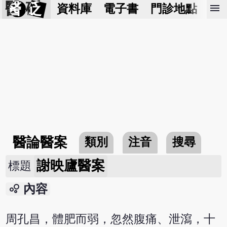
醫 砭
menu
資料庫
電子書
門診地點
預
醫論醫案
類別
注音
搜尋
謝映廬醫案
標題
bubble_chart
內容
周孔昌，體肥而弱，忽然腹痛、泄瀉，十