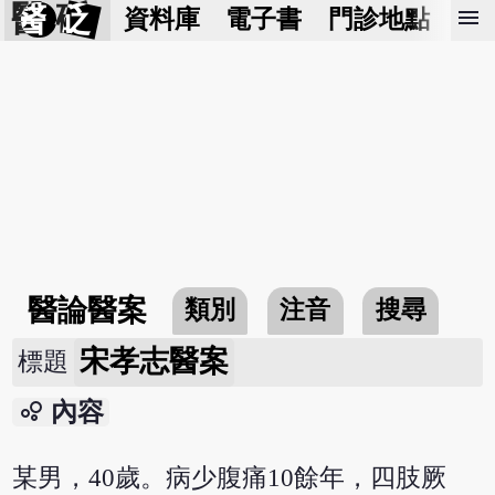
醫 砭
menu
資料庫
電子書
門診地點
預
醫論醫案
類別
注音
搜尋
宋孝志醫案
標題
bubble_chart
內容
某男，40歲。病少腹痛10餘年，四肢厥