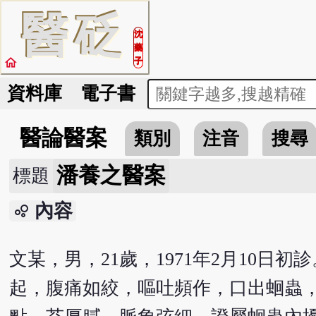
醫
砭
沈
藥
home
子
資料庫
電子書
醫論醫案
類別
注音
搜尋
潘養之醫案
標題
內容
bubble_chart
文某，男，21歲，1971年2月10
起，腹痛如絞，嘔吐頻作，口出蛔蟲