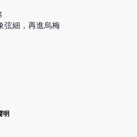
g
象弦細，再進烏梅
聲明