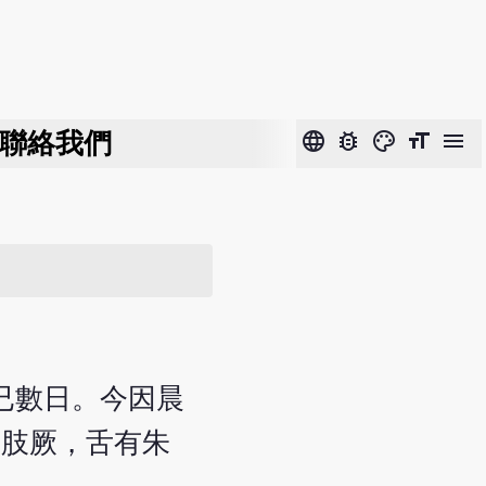
聯絡我們
language
bug_report
color_lens
format_size
menu
冷已數日。今因晨
青肢厥，舌有朱