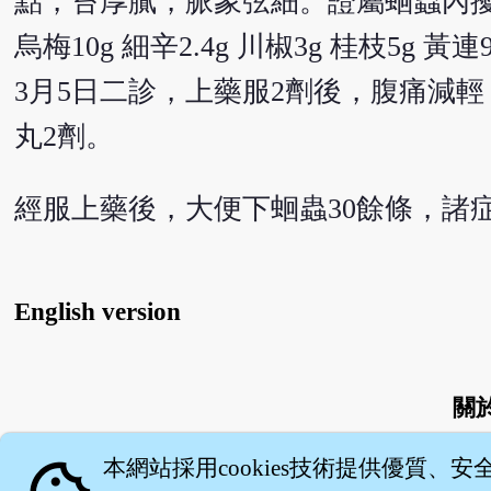
點，苔厚膩，脈象弦細。證屬蛔蟲內
烏梅10g 細辛2.4g 川椒3g 桂枝5g 黃連
3月5日二診，上藥服2劑後，腹痛減
丸2劑。
經服上藥後，大便下蛔蟲30餘條，諸
English version
關
本網站採用cookies技術提供優質、安