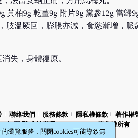
擾，法當安蛔止痛，方用烏梅丸。
9g 黃柏9g 乾薑9g 附片9g 黨參12g 當歸9
輕，肢溫厥回，膨脹亦減，食慾漸增，脈
症消失，身體復原。
於
聯絡我們
服務條款
隱私權條款
著作權
|
|
|
|
智橐‧
醫砭
‧
沈藥子
©2008～2026
著作權所有
全的瀏覽服務，關閉cookies可能導致無