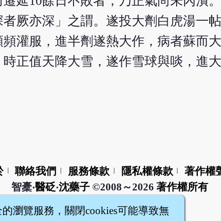
遷延10餘日不敗者，乃正氣尚未內潰
深者厥亦深」之謂。遂投大劑白虎湯一
頻頻灌服，進半劑遂熱大作，病者蘇而
，時正值天降大雪，遂作雪球與啖，進
於
聯絡我們
服務條款
隱私權條款
著作權
|
|
|
|
智橐‧
醫砭
‧
沈藥子
©2008～2026
著作權所有
全的瀏覽服務，關閉cookies可能導致無