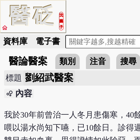
醫
砭
沈
藥
home
子
資料庫
電子書
醫論醫案
類別
注音
搜尋
劉紹武醫案
標題
內容
bubble_chart
我於30年前曾治一人冬月患傷寒，4
喂以湯水尚知下嚥，已10餘日。診得