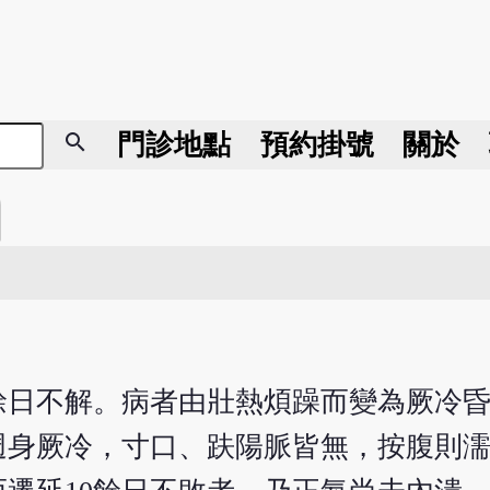
search
門診地點
預約掛號
關於
0餘日不解。病者由壯熱煩躁而變為厥冷
週身厥冷，寸口、趺陽脈皆無，按腹則