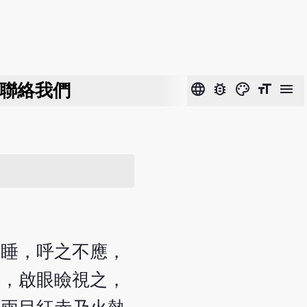
聯絡我們
language
bug_report
color_lens
format_size
menu
昏睡，呼之不應，
濡，啟眼瞼視之，