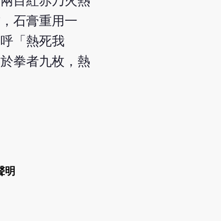
。兩目紅赤乃火熱
帖，石膏重用一
大呼「熱死我
大於拳者九枚，熱
聲明