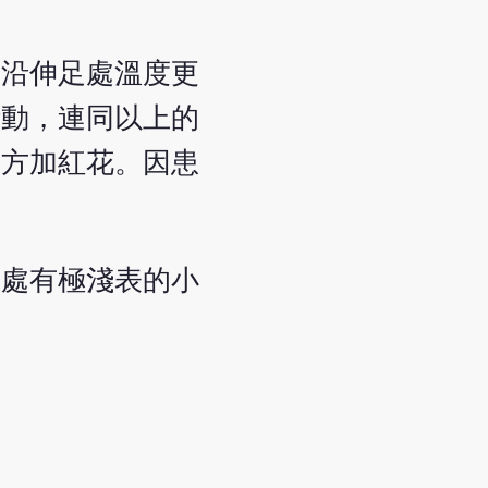
邊沿伸足處溫度更
活動，連同以上的
原方加紅花。因患
瘍處有極淺表的小