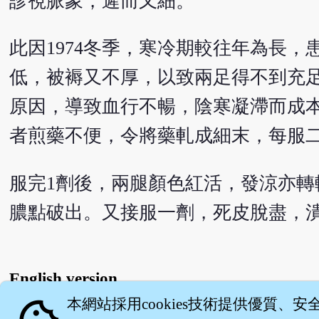
診視脈象，遲而又細。
此因1974冬季，寒冷期較往年為長
低，被褥又不厚，以致兩足得不到充
原因，導致血行不暢，陰寒凝滯而成
者煎藥不便，令將藥軋成細末，每服二
服完1劑後，兩腿顏色紅活，發涼亦轉
膿點破出。又接服一劑，死皮脫盡，
English version
本網站採用cookies技術提供優質、安