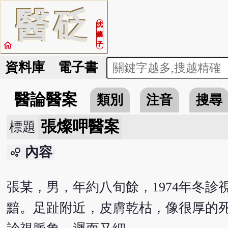
醫
砭
沈
藥
home
子
資料庫
電子書
醫論醫案
類別
注音
搜尋
張燦呷醫案
標題
內容
bubble_chart
張某，男，年約八旬餘，1974年冬
黯。足趾附近，皮膚乾枯，像很厚的