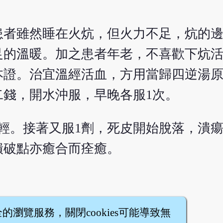
，患者雖然睡在火炕，但火力不足，炕的
足的溫暖。加之患者年老，不喜歡下炕
本證。治宜溫經活血，方用當歸四逆湯
錢，開水沖服，早晚各服1次。
輕。接著又服1劑，死皮開始脫落，潰
潰破點亦癒合而痊癒。
全的瀏覽服務，關閉cookies可能導致無