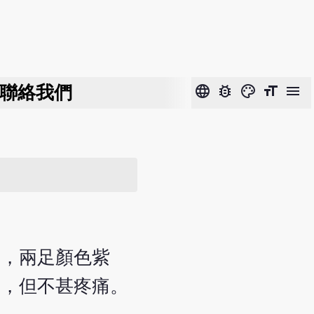
聯絡我們
language
bug_report
color_lens
format_size
menu
部，兩足顏色紫
瘍，但不甚疼痛。