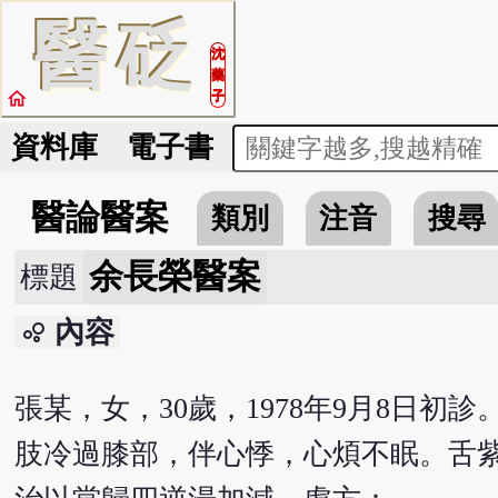
醫
砭
沈
藥
home
子
資料庫
電子書
醫論醫案
類別
注音
搜尋
余長榮醫案
標題
內容
bubble_chart
張某，女，30歲，1978年9月8日
肢冷過膝部，伴心悸，心煩不眠。舌