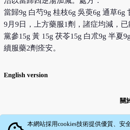
治以當歸四逆湯加減。處方：
當歸9g 白芍9g 桂枝6g 吳萸6g 通草6g
9月9日，上方藥服1劑，諸症均減，
黨參15g 黃 15g 茯苓15g 白朮9g 半夏9
續服藥2劑痊安。
English version
關
本網站採用cookies技術提供優質、安