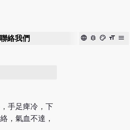
聯絡我們
language
bug_report
color_lens
format_size
menu
抖，手足痺冷，下
阻絡，氣血不達，