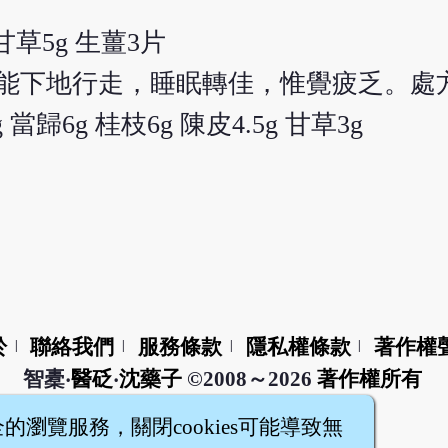
 甘草5g 生薑3片
已能下地行走，睡眠轉佳，惟覺疲乏。處
g 當歸6g 桂枝6g 陳皮4.5g 甘草3g
於
聯絡我們
服務條款
隱私權條款
著作權
|
|
|
|
智橐‧
醫砭
‧
沈藥子
©2008～2026
著作權所有
全的瀏覽服務，關閉cookies可能導致無