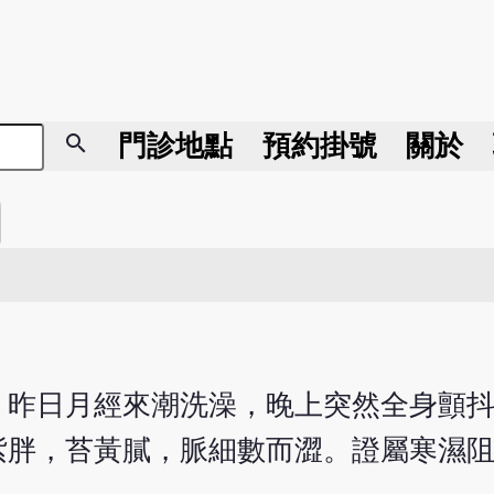
search
門診地點
預約掛號
關於
初診。昨日月經來潮洗澡，晚上突然全身顫
紫胖，苔黃膩，脈細數而澀。證屬寒濕