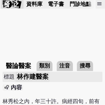
醫 砭
menu
資料庫
電子書
門診地點
預
醫論醫案
類別
注音
搜尋
林作建醫案
標題
bubble_chart
內容
林秀松之內，年三十許。病經四旬，前有