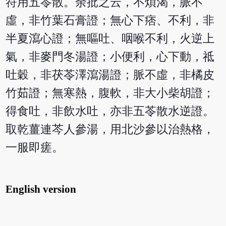
符用五苓散。余批之云，不煩渴，脈不
虛，非竹葉石膏證；無心下痞、不利，非
半夏瀉心證；無嘔吐、咽喉不利，火逆上
氣，非麥門冬湯證；小便利，心下動，祗
吐穀，非茯苓澤瀉湯證；脈不虛，非橘皮
竹茹證；無寒熱，腹軟，非大小柴胡證；
得食吐，非飲水吐，亦非五苓散水逆證。
取乾薑連芩人參湯，用北沙參以治熱格，
一服即瘥。
English version