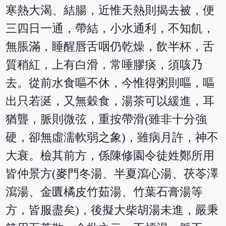
寒熱大渴、結腸，近惟天熱則揭去被，便
三四日一通，帶結，小水通利，不知飢，
無脹滿，睡醒唇舌咽仍乾燥，飲半杯，舌
質稍紅，上有白滑，常唾膠痰，須咳乃
去。從前水食嘔不休，今惟得粥則嘔，嘔
出只若涎，又無穀食，湯茶可以緩進，耳
猶聾，脈則微弦，重按帶滑(雖非十分強
硬，卻無虛濡軟弱之象)，雖病月許，神不
大衰。檢其前方，係陳修園令徒姓鄭所用
皆仲景方(麥門冬湯、半夏瀉心湯、茯苓澤
瀉湯、金匱橘皮竹茹湯、竹葉石膏湯等
方，皆服盡矣)，後擬大柴胡湯未進，嚴秉