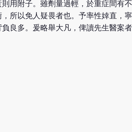
黃則用附子。雖劑量過輕，於重症間有
術，所以免人疑畏者也。予率性婞直，
背負良多。爰略舉大凡，俾讀先生醫案