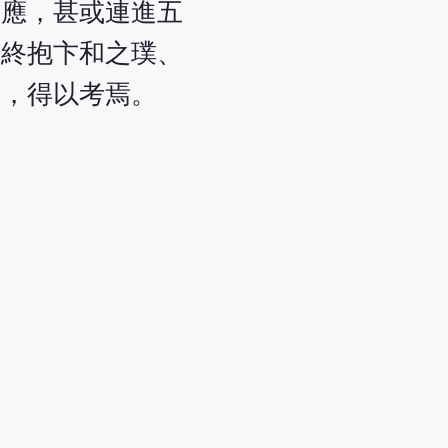
不應，甚或連進五
寧終抱卞和之璞、
者，得以考焉。