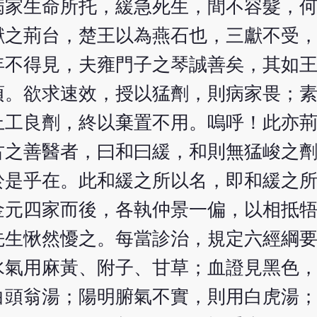
病家生命所托，緩急死生，間不容髮，
獻之荊台，楚王以為燕石也，三獻不受
年不得見，夫雍門子之琴誠善矣，其如
頃。欲求速效，授以猛劑，則病家畏；
上工良劑，終以棄置不用。嗚呼！此亦
古之善醫者，曰和曰緩，和則無猛峻之
於是乎在。此和緩之所以名，即和緩之
金元四家而後，各執仲景一偏，以相抵
先生愀然懮之。每當診治，規定六經綱
水氣用麻黃、附子、甘草；血證見黑色
白頭翁湯；陽明腑氣不實，則用白虎湯