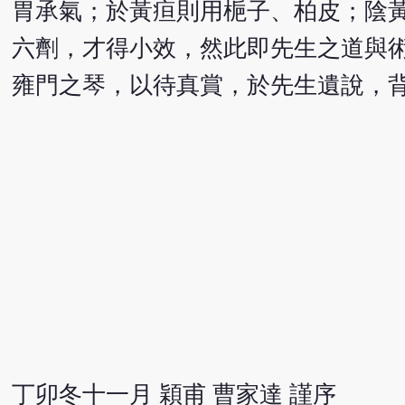
胃承氣；於黃疸則用梔子、柏皮；陰
六劑，才得小效，然此即先生之道與
雍門之琴，以待真賞，於先生遺說，
丁卯冬十一月 穎甫 曹家達 謹序