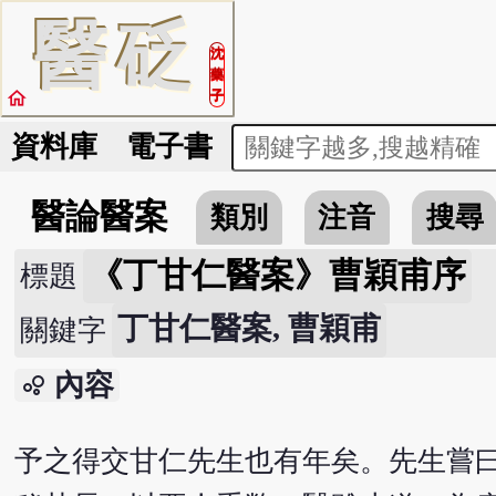
醫
砭
沈
藥
home
子
資料庫
電子書
醫論醫案
類別
注音
搜尋
《丁甘仁醫案》曹穎甫序
標題
丁甘仁醫案, 曹穎甫
關鍵字
內容
bubble_chart
予之得交甘仁先生也有年矣。先生嘗