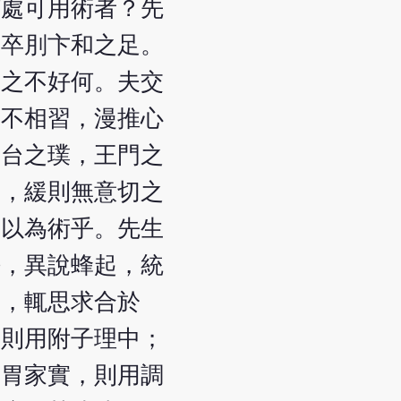
何處可用術者？先
，卒刖卞和之足。
王之不好何。夫交
素不相習，漫推心
荊台之璞，王門之
劑，緩則無意切之
所以為術乎。先生
牾，異說蜂起，統
要，輒思求合於
，則用附子理中；
；胃家實，則用調