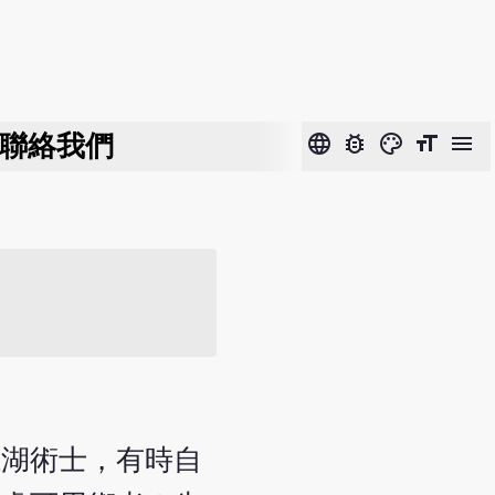
聯絡我們
language
bug_report
color_lens
format_size
menu
江湖術士，有時自