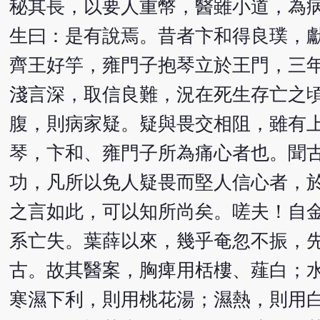
秘其長，以要人重幣，醫雖小道，為
生曰：是有說焉。昔者卞和得良璞，
齊王好竽，雍門子抱琴立於王門，三
淺言深，取信良難，況在死生存亡之
腹，則病家疑。疑與畏交相阻，雖有
琴，卞和、雍門子所為痛心者也。聞
功，凡所以免人疑畏而堅人信心者，
之言如此，可以知所尚矣。嗟夫！自
系亡失。葉薛以來，幾乎奄忽不振，
古。故其醫案，胸痺用栝樓、薤白；
寒濕下利，則用桃花湯；濕熱，則用