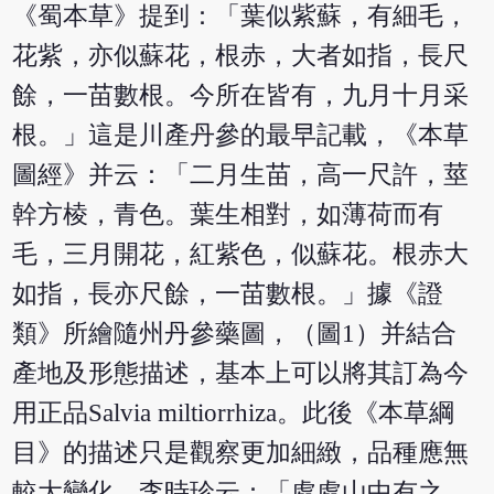
《蜀本草》提到：「葉似紫蘇，有細毛，
花紫，亦似蘇花，根赤，大者如指，長尺
餘，一苗數根。今所在皆有，九月十月采
根。」這是川產丹參的最早記載，《本草
圖經》并云：「二月生苗，高一尺許，莖
幹方棱，青色。葉生相對，如薄荷而有
毛，三月開花，紅紫色，似蘇花。根赤大
如指，長亦尺餘，一苗數根。」據《證
類》所繪隨州丹參藥圖，（圖1）并結合
產地及形態描述，基本上可以將其訂為今
用正品Salvia miltiorrhiza。此後《本草綱
目》的描述只是觀察更加細緻，品種應無
較大變化，李時珍云：「處處山中有之。