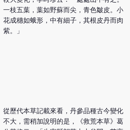
一枝五葉，葉如野蘇而尖，青色皺皮。小
花成穗如蛾形，中有細子，其根皮丹而肉
紫。」
從歷代本草記載來看，丹參品種古今變化
不大，需稍加說明的是，《救荒本草》葛