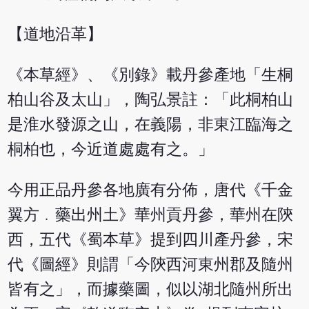
【道地沿革】
《本草經》、《別錄》載丹參產地「生桐
柏山谷及太山」，陶弘景註：「此桐柏山
是淮水發源之山，在義陽，非東江臨海之
桐柏也，今近道處處有之。」
今用正品丹參各地廣有分佈，唐代《千金
翼方﹒藥出州土》華州貢丹參，華州在陝
西，五代《蜀本草》提到四川產丹參，宋
代《圖經》則謂「今陝西河東州郡及隨州
皆有之」，而據藥圖，似以湖北隨州所出