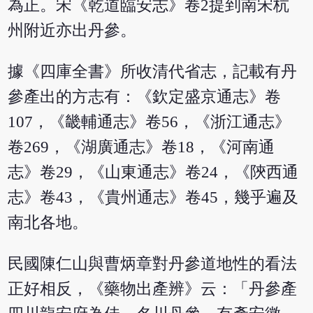
為正。宋《乾道臨安志》卷2提到南宋杭
州附近亦出丹參。
據《四庫全書》所收清代省志，記載有丹
參產出的方志有：《欽定盛京通志》卷
107，《畿輔通志》卷56，《浙江通志》
卷269，《湖廣通志》卷18，《河南通
志》卷29，《山東通志》卷24，《陝西通
志》卷43，《貴州通志》卷45，幾乎遍及
南北各地。
民國陳仁山與曹炳章對丹參道地性的看法
正好相反，《藥物出產辨》云：「丹參產