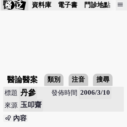
醫 砭
menu
資料庫
電子書
門診地點
預
醫論醫案
類別
注音
搜尋
丹參
2006/3/10
標題
發佈時間
玉叩齋
來源
bubble_chart
內容