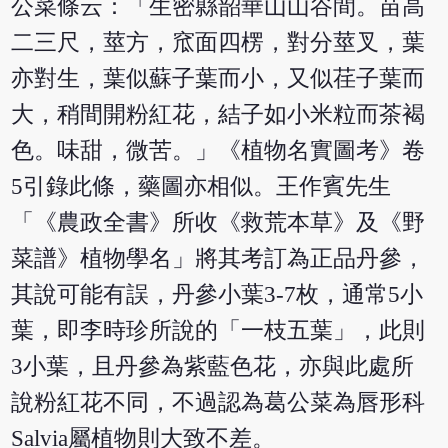
公菜條云：「生密縣韶華山山谷間。苗高
二三尺，莖方，窊面四楞，對分莖叉，葉
亦對生，葉似蘇子葉而小，又似荏子葉而
大，稍間開粉紅花，結子如小米粒而茶褐
色。味甜，微苦。」《植物名實圖考》卷
5引錄此條，藥圖亦相似。王作賓先生
「《農政全書》所收《救荒本草》及《野
菜譜》植物學名」將其考訂為正品丹參，
其說可能有誤，丹參小葉3-7枚，通常5小
葉，即李時珍所說的「一枝五葉」，此則
3小葉，且丹參為紫藍色花，亦與此處所
說粉紅花不同，不過認為葛公菜為唇形科
Salvia屬植物則大致不差。