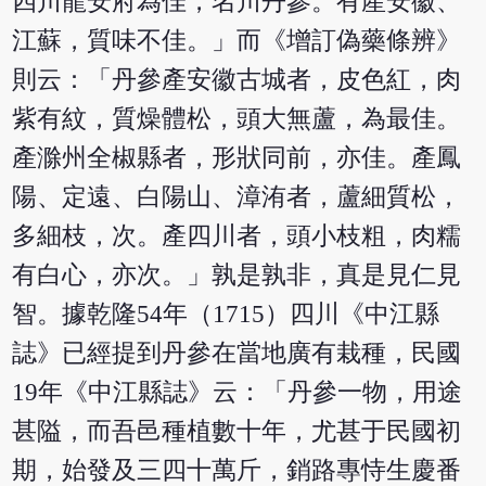
四川龍安府為佳，名川丹參。有產安徽、
江蘇，質味不佳。」而《增訂偽藥條辨》
則云：「丹參產安徽古城者，皮色紅，肉
紫有紋，質燥體松，頭大無蘆，為最佳。
產滁州全椒縣者，形狀同前，亦佳。產鳳
陽、定遠、白陽山、漳洧者，蘆細質松，
多細枝，次。產四川者，頭小枝粗，肉糯
有白心，亦次。」孰是孰非，真是見仁見
智。據乾隆54年（1715）四川《中江縣
誌》已經提到丹參在當地廣有栽種，民國
19年《中江縣誌》云：「丹參一物，用途
甚隘，而吾邑種植數十年，尤甚于民國初
期，始發及三四十萬斤，銷路專恃生慶番