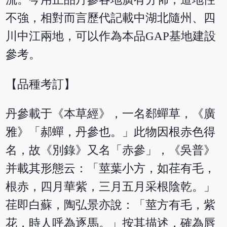
不強，相對而言歷代記載中湖北隨州、四
川中江兩地，可以作為本品GAP基地建設
參考。
【品種考訂】
丹參載于《本草經》，一名郄蟬草，《廣
雅》「郝蟬，丹參也。」此物因根赤色得
名，故《別錄》又名「赤參」，《吳普》
并載其形態云：「莖葉小方，如荏有毛，
根赤，四月華紫，三月五月采根陰乾。」
荏即白蘇，陶弘景亦說：「莖方有毛，紫
花，時人呼為逐馬。」按其描述，確為唇