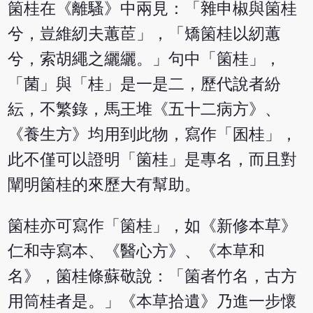
箘桂在《離騷》中兩見：「雜申椒與箘桂
兮，豈維紉夫蕙茞」，「矯箘桂以紉蕙
兮，索胡繩之纚纚。」句中「箘桂」，
「菌」與「桂」是一是二，歷代說者紛
紜，不繁錄，馬王堆《五十二病方》、
《養生方》均用到此物，寫作「囷桂」，
此不僅可以證明「箘桂」是專名，而且對
闡明箘桂的來歷大有幫助。
箘桂亦可寫作「箘桂」，如《新修本草》
仁和寺寫本、《醫心方》、《本草和
名》，箘桂條蘇敬說：「箘者竹名，古方
用筒桂者是。」《本草拾遺》乃進一步懷