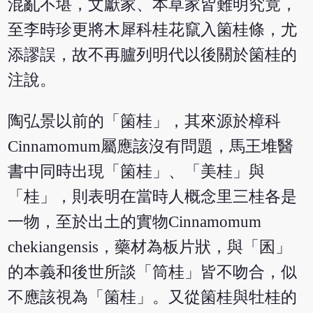
混亂不堪，文獻家、本草家皆難明究竟，
至李時珍更將木犀科桂花竄入箘桂條，尤
添謬誤，故不再臚列明代以後關於箘桂的
注說。
陶弘景以前的「箘桂」，其來源於樟科
Cinnamomum屬應該沒有問題，馬王堆醫
書中同時出現「箘桂」、「美桂」與
「桂」，則表明在當時人概念里三桂各是
一物，至於出土的實物Cinnamomum
chekiangensis，藥材為板片狀，與「囷」
的本義和後世所談「筒桂」皆不吻合，似
不應該視為「箘桂」。又從箘桂與牡桂的