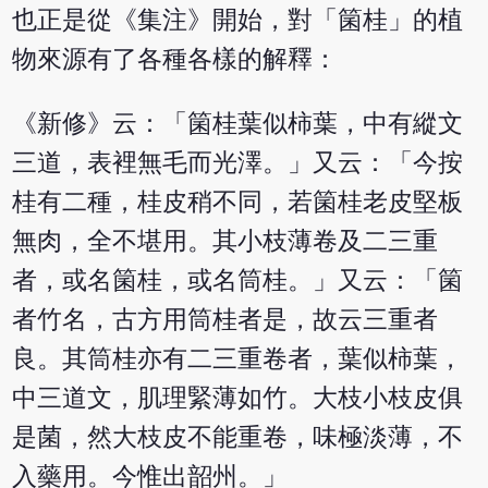
也正是從《集注》開始，對「箘桂」的植
物來源有了各種各樣的解釋：
《新修》云：「箘桂葉似柿葉，中有縱文
三道，表裡無毛而光澤。」又云：「今按
桂有二種，桂皮稍不同，若箘桂老皮堅板
無肉，全不堪用。其小枝薄卷及二三重
者，或名箘桂，或名筒桂。」又云：「箘
者竹名，古方用筒桂者是，故云三重者
良。其筒桂亦有二三重卷者，葉似柿葉，
中三道文，肌理緊薄如竹。大枝小枝皮俱
是菌，然大枝皮不能重卷，味極淡薄，不
入藥用。今惟出韶州。」