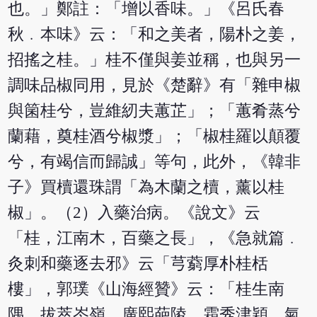
也。」鄭註：「增以香味。」《呂氏春
秋﹒本味》云：「和之美者，陽朴之姜，
招搖之桂。」桂不僅與姜並稱，也與另一
調味品椒同用，見於《楚辭》有「雜申椒
與箘桂兮，豈維紉夫蕙芷」；「蕙肴蒸兮
蘭藉，奠桂酒兮椒漿」；「椒桂羅以顛覆
兮，有竭信而歸誠」等句，此外，《韓非
子》買櫝還珠謂「為木蘭之櫝，薰以桂
椒」。（2）入藥治病。《說文》云
「桂，江南木，百藥之長」，《急就篇﹒
灸刺和藥逐去邪》云「芎藭厚朴桂栝
樓」，郭璞《山海經贊》云：「桂生南
隅，拔萃岑嶺。廣熙葩陵，霜秀津穎。氣