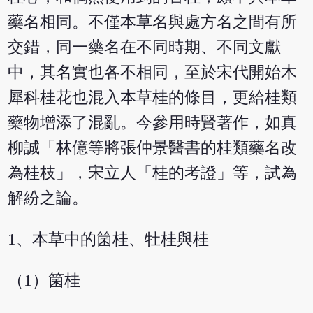
藥名相同。不僅本草名與處方名之間有所
交錯，同一藥名在不同時期、不同文獻
中，其名實也各不相同，至於宋代開始木
犀科桂花也混入本草桂的條目，更給桂類
藥物增添了混亂。今參用時賢著作，如真
柳誠「林億等將張仲景醫書的桂類藥名改
為桂枝」，宋立人「桂的考證」等，試為
解紛之論。
1、本草中的箘桂、牡桂與桂
（1）箘桂