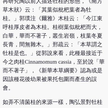
再研究陶以前人描述牡桂的形態，《南方
草木狀》云：「其葉似枇杷葉者為牡
桂。」郭璞注《爾雅》木桂云：「今江東
呼桂厚皮者為木桂。桂樹葉似枇杷而大，
白華，華而不著子，叢生岩嶺，枝葉冬夏
長青，間無雜木。」邢疏云：「本草謂之
牡桂是也。」從郭說來看，此種最接近于
今之肉桂Cinnamomum cassia，至於說「華
而不著子」，《新華本草綱要》認為或是
因該種花後幼果被果托包圍而產生的誤
會。
如弄不清箘桂的來源一樣，陶弘景對牡桂