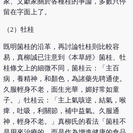
家、文獻家關於各種桂的爭論，多數只停
留在字面上了。
（2）牡桂
既明箘桂的沿革，再討論牡桂則比較容
易，真柳誠已注意到《本草經》箘桂、牡
桂條文上的細微不同，箘桂云：「主百
病，養精神，和顏色，為諸藥先聘通使。
久服輕身不老，面生光華，媚好常如童
子。」牡桂云：「主上氣咳逆，結氣，喉
痺，吐吸，利關節，補中益氣。久服通
神，輕身不老。」真柳氏的看法「箘桂不
是用來治療的，而是作為增進健康的食品