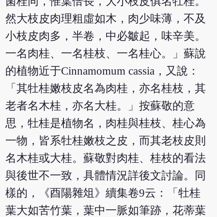
箘桂同，惟葉倍長，大小枝皮俱名牡桂。
然大枝皮肉理粗虛如木，肉少味薄，不及
小枝皮肉多，半卷，中必皺起，味辛美。
一名肉桂、一名桂枝、一名桂心。」蘇說
的植物近于Cinnamomum cassia，又說：
「其牡桂嫩枝皮名為肉桂，亦名桂枝，其
老者名木桂，亦名大桂。」按蘇敬的意
思，牡桂是植物名，肉桂與桂枝、桂心為
一物，皆系牡桂嫩枝之皮，而其老枝皮則
名木桂或大桂。蘇敬對肉桂、桂枝的看法
與後世不一致，具體情況詳後文討論。同
樣的，《酉陽雜俎》續集卷9云：「牡桂
葉大如苦竹葉，葉中一脈如筆跡，花蒂葉