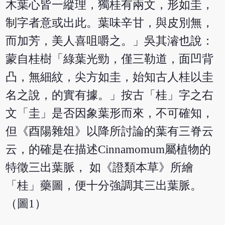
木葉心皆一縱理，獨桂有兩文，形如圭，
制字者意或出此。葉味辛甘，與皮別無，
而加芳，美人喜咀嚼之。」吳其濬也說：
蒙自桂樹「綠葉光勁，僅三勒道，面凹背
凸，無細紋，尖方如圭，始知古人桂以圭
名之說，的實有據。」按古「桂」字之右
文「圭」是否因象葉形而來，不可確知，
但《酉陽雜俎》以降所討論的葉有三脊云
云，的確是在描述Cinnamomum屬植物的
特徵三出葉脈， 如《證類本草》所繪
「桂」藥圖，便十分強調其三出葉脈。
（圖1）