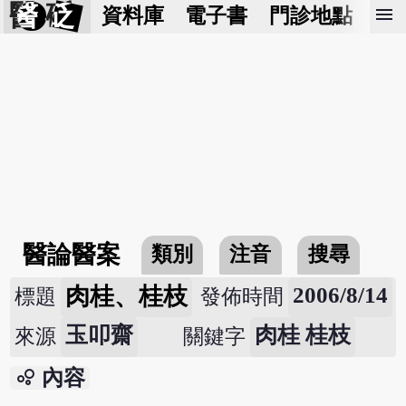
醫 砭
menu
資料庫
電子書
門診地點
預
醫論醫案
類別
注音
搜尋
肉桂、桂枝
2006/8/14
標題
發佈時間
玉叩齋
肉桂 桂枝
來源
關鍵字
bubble_chart
內容