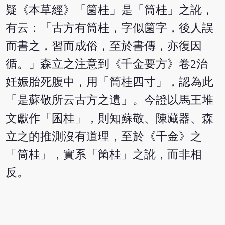
疑《本草經》「箘桂」是「筒桂」之訛，
有云：「古方有筒桂，字似箘字，後人誤
而書之，習而成俗，至於書傳，亦復因
循。」森立之注意到《千金要方》卷2治
妊娠胎死腹中，用「筒桂四寸」，認為此
「是蘇敬所云古方之遺」。今證以馬王堆
文獻作「囷桂」，則知蘇敬、陳藏器、森
立之的推測沒有道理，至於《千金》之
「筒桂」，實系「箘桂」之訛，而非相
反。