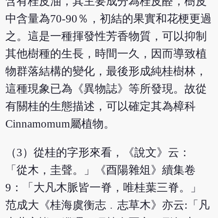
含有桂皮油，其主要成分為桂皮醛，樹皮
中含量為70-90％，初結的果實和花梗更過
之。這是一種揮發性芳香物質，可以抑制
其他樹種的生長，時間一久，因而導致植
物群落結構的變化，最後形成純桂樹林，
這種現象已為《異物誌》等所發現。故從
有關桂的生態描述，可以確定其為樟科
Cinnamomum屬植物。
（3）從桂的字形來看，《說文》云：
「從木，圭聲。」《酉陽雜俎》續集卷
9：「大凡木脈皆一脊，唯桂葉三脊。」
范成大《桂海虞衡志﹒志草木》亦云:「凡