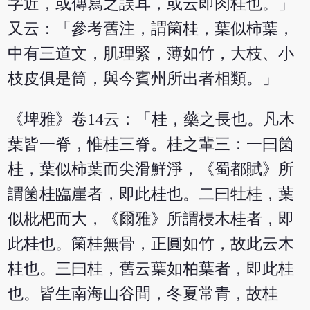
字近，或傳寫之誤耳，或云即肉桂也。」
又云：「參考舊注，謂箘桂，葉似柿葉，
中有三道文，肌理緊，薄如竹，大枝、小
枝皮俱是筒，與今賓州所出者相類。」
《埤雅》卷14云：「桂，藥之長也。凡木
葉皆一脊，惟桂三脊。桂之輩三：一曰箘
桂，葉似柿葉而尖滑鮮淨，《蜀都賦》所
謂箘桂臨崖者，即此桂也。二曰牡桂，葉
似枇杷而大，《爾雅》所謂梫木桂者，即
此桂也。箘桂無骨，正圓如竹，故此云木
桂也。三曰桂，舊云葉如柏葉者，即此桂
也。皆生南海山谷間，冬夏常青，故桂