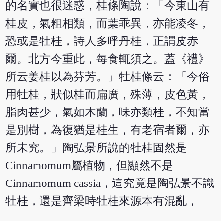
的名實也很迷惑，桂條陶說：「今東山有
桂皮，氣粗相類，而葉乖異，亦能凌冬，
恐或是牡桂，詩人多呼丹桂，正謂皮赤
爾。北方今重此，每食輒須之。蓋《禮》
所云姜桂以為芬芳。」牡桂條云：「今俗
用牡桂，狀似桂而扁廣，殊薄，皮色黃，
脂肉甚少，氣如木蘭，味亦類桂，不知當
是別樹，為復猶是桂生，有老宿者爾，亦
所未究。」陶弘景所說的牡桂固然是
Cinnamomum屬植物，但顯然不是
Cinnamomum cassia，這究竟是陶弘景不識
牡桂，還是齊梁時牡桂來源本有混亂，