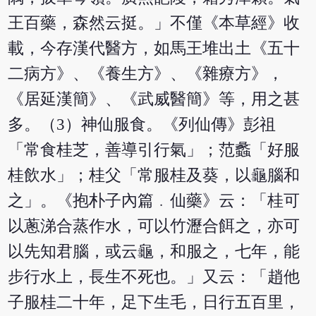
王百藥，森然云挺。」不僅《本草經》收
載，今存漢代醫方，如馬王堆出土《五十
二病方》、《養生方》、《雜療方》，
《居延漢簡》、《武威醫簡》等，用之甚
多。（3）神仙服食。《列仙傳》彭祖
「常食桂芝，善導引行氣」；范蠡「好服
桂飲水」；桂父「常服桂及葵，以龜腦和
之」。《抱朴子內篇﹒仙藥》云：「桂可
以蔥涕合蒸作水，可以竹瀝合餌之，亦可
以先知君腦，或云龜，和服之，七年，能
步行水上，長生不死也。」又云：「趙他
子服桂二十年，足下生毛，日行五百里，