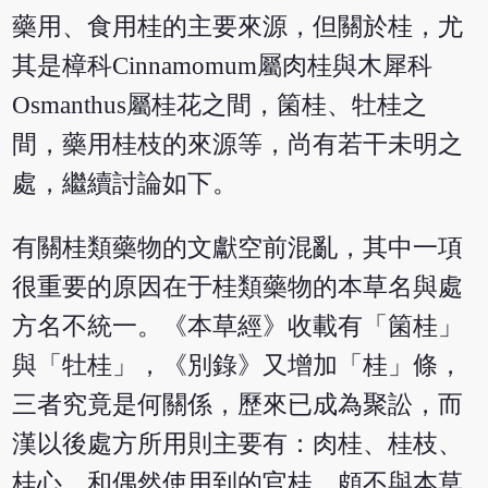
藥用、食用桂的主要來源，但關於桂，尤
其是樟科Cinnamomum屬肉桂與木犀科
Osmanthus屬桂花之間，箘桂、牡桂之
間，藥用桂枝的來源等，尚有若干未明之
處，繼續討論如下。
有關桂類藥物的文獻空前混亂，其中一項
很重要的原因在于桂類藥物的本草名與處
方名不統一。《本草經》收載有「箘桂」
與「牡桂」，《別錄》又增加「桂」條，
三者究竟是何關係，歷來已成為聚訟，而
漢以後處方所用則主要有：肉桂、桂枝、
桂心，和偶然使用到的官桂，頗不與本草