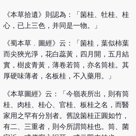
《本草拾遺》則認為：「箘桂、牡桂、桂
心，已上三色，并同是一物。」
《蜀本草﹒圖經》云：「箘桂，葉似柿葉
而尖狹光淨，花白蕊黃，四月開，五月結
實，樹皮青黃，薄卷若筒，亦名筒桂。其
厚硬味薄者，名板桂，不入藥用。」
《本草圖經》云：「今嶺表所出，則有筒
桂、肉桂、桂心、官桂、板桂之名，而醫
家用之罕有分別者。舊說箘桂正圓如竹，
有二、三重者，則今所謂筒桂也。筒、菌