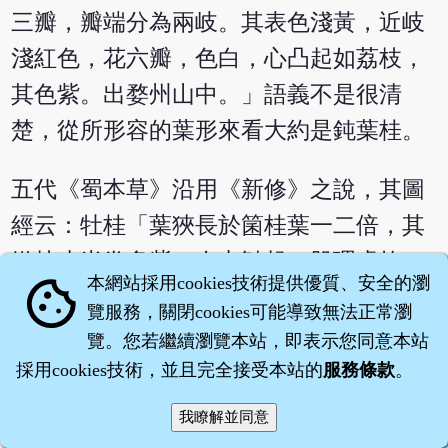
三瓣，瓣端分為兩岐。其表色淺黃，近岐
淺紅色，花六瓣，色白，心凸起如荔枝，
其色紫。出婺州山中。」語義不是很清
楚，從所形容的葉形來看大約是鈍葉桂。
五代《蜀本草》沿用《新修》之說，其圖
經云：牡桂「葉狹長於箘桂葉一二倍，其
嫩枝皮半卷多紫，肉中皺起，肌理虛軟，
本網站採用cookies技術提供優質、安全的瀏
cookie
謂之桂枝，又名肉桂。削去上皮，名曰桂
覽服務，關閉cookies可能導致無法正常瀏
心。其厚皮者名曰木桂。」宋代箘桂、牡
覽。您若繼續瀏覽本站，即表示您同意本站
桂已含混不能詳辨，《本草圖經》云：
採用cookies技術，並且完全接受本站的
服務條款
。
「牡桂，皮薄色黃，少脂肉，氣如木蘭，
味亦相類，削去皮，名桂心，今所謂官