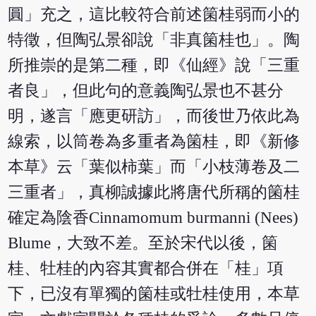
圓」充之，這比較符合前述箘桂弱而小的
特徵，但陶弘景卻說「非真箘桂也」。陶
所推崇的是第二種，即《仙經》說「三重
者良」，但此句的意義陶弘景也不甚分
明，遂言「應更研訪」，而後世乃依此為
線索，以筒卷為多重者為箘桂，即《新修
本草》云「葉似柿葉」而「小枝薄卷及二
三重者」，真柳誠據此將唐代所稱的箘桂
確定為陰香Cinnamomum burmanni (Nees)
Blume，大致不差。至於宋代以後，箘
桂、牡桂的內容其實都合併在「桂」項
下，已沒有單獨的箘桂或牡桂使用，本草