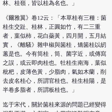
林、桂嶺，皆以桂為名也。」
《爾雅翼》卷12云：「本草桂有三種：箘
桂生交趾、桂林，正圓如竹，有二三重
者，葉似柿，花白蘂黃，四月開，五月結
實，《離騷》雜申椒與箘桂，矯箘桂以紉
蕙是也。今有筒桂，筒、菌字近，或傳寫
之誤，或云即肉桂也。牡桂生南海，葉似
枇杷，皮薄色黃，少脂肉，氣如木蘭，削
去皮名桂心，所謂官桂也。桂生桂陽，是
半卷多脂者，所謂板桂也。」
迄于宋代，關於箘桂來源的問題已經變得