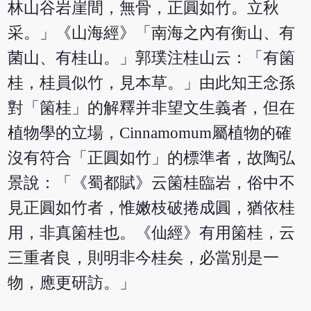
林山谷岩崖間，無骨，正圓如竹。立秋
采。」《山海經》「南海之內有衡山、有
菌山、有桂山。」郭璞注桂山云：「有箘
桂，桂員似竹，見本草。」由此知王念孫
對「箘桂」的解釋并非望文生義者，但在
植物學的立場，Cinnamomum屬植物的確
沒有符合「正圓如竹」的標準者，故陶弘
景說：「《蜀都賦》云箘桂臨岩，俗中不
見正圓如竹者，惟嫩枝破捲成圓，猶依桂
用，非真箘桂也。《仙經》有用箘桂，云
三重者良，則明非今桂矣，必當別是一
物，應更研訪。」