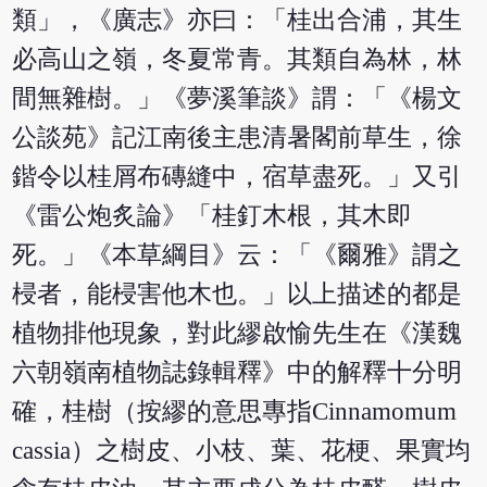
類」，《廣志》亦曰：「桂出合浦，其生
必高山之嶺，冬夏常青。其類自為林，林
間無雜樹。」《夢溪筆談》謂：「《楊文
公談苑》記江南後主患清暑閣前草生，徐
鍇令以桂屑布磚縫中，宿草盡死。」又引
《雷公炮炙論》「桂釘木根，其木即
死。」《本草綱目》云：「《爾雅》謂之
梫者，能梫害他木也。」以上描述的都是
植物排他現象，對此繆啟愉先生在《漢魏
六朝嶺南植物誌錄輯釋》中的解釋十分明
確，桂樹（按繆的意思專指Cinnamomum
cassia）之樹皮、小枝、葉、花梗、果實均