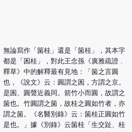
無論寫作「箘桂」還是「箘桂」，其本字
都是「囷桂」，對此王念孫《廣雅疏證﹒
釋草》中的解釋最有見地：「箘之言圓
也，《說文》云：圓謂之囷，方謂之京。
是囷、圓聲近義同。箭竹小而圓，故謂之
箘也。竹圓謂之箘，故桂之圓如竹者，亦
謂之箘。《名醫別錄》云：箘桂正圓如竹
是也。」據《別錄》云箘桂「生交趾、桂