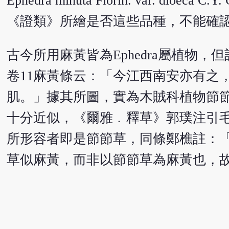
Ephedra minuta Florin. var. dioeca
《證類》所繪是否這些品種，不能確
古今所用麻黃皆為Ephedra屬植物
卷11麻黃條云：「今江西南安亦有之
肌。」據其所圖，實為木賊科植物節節草Equis
十分近似，《爾雅﹒釋草》郭璞注引
所形容者即是節節草，同條鄭樵註：
草似麻黃，而非以節節草為麻黃也，