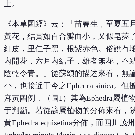
上。
《本草圖經》云：「苗春生，至夏五
黃花，結實如百合瓣而小，又似皂莢
紅皮，里仁子黑，根紫赤色。俗說有
內開花，六月內結子，雄者無花，不
陰乾令青。」從蘇頌的描述來看，無
小，也接近于今之Ephedra sinic
麻黃圖例，（圖1）其為Ephedra屬
于判斷。若從該屬植物的分佈來看，陝
黃Ephedra equisetina分佈，