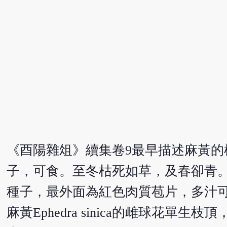
《酉陽雜俎》續集卷9最早描述麻黃
子，可食。至冬枯死如草，及春卻青
種子，最外面為紅色肉質苞片，多汁可食
麻黃Ephedra sinica的雌球花