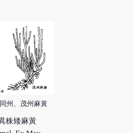
同州、茂州麻黃
要是異株矮麻黃