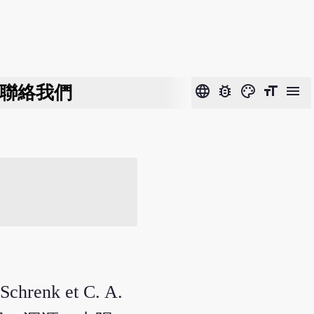
聯絡我們
language
bug_report
color_lens
format_size
menu
renk et C. A.