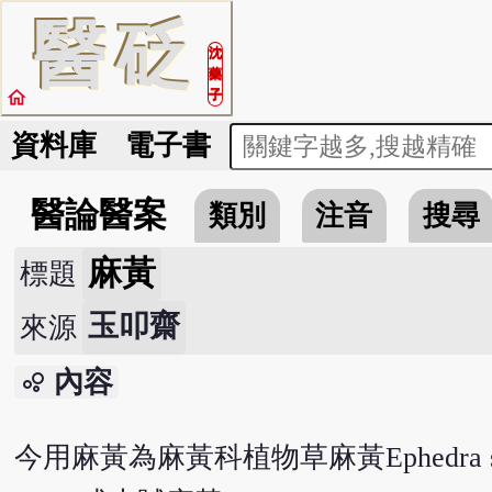
醫
砭
沈
藥
home
子
資料庫
電子書
醫論醫案
類別
注音
搜尋
麻黃
標題
玉叩齋
來源
內容
bubble_chart
今用麻黃為麻黃科植物草麻黃Ephedra sinica St