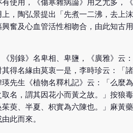
亦有使用，《傷寒雜病論》用之尤多，
用上，陶弘景提出「先煮一二沸，去上
樞興奮及心血管活性相吻合，由此知古
，《別錄》名卑相、卑鹽，《廣雅》云
對其得名緣由莫衷一是，李時珍云：「
緯瑛先生《植物名釋札記》云：「么麼
之取名，謂其因花小而黃之故。」按狼
吳茱萸、半夏、枳實為六陳也。」麻黃
或由此而來。