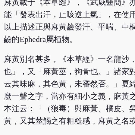
麻黃載于《本草經》，《武威醫簡》
能「發表出汗，止咳逆上氣」，在使
以上描述正與麻黃鹼發汗、平喘、中
鹼的Ephedra屬植物。
麻黃別名甚多，《本草經》一名龍沙
也」，又「麻黃莖，狗骨也。」諸家
云其味麻，其色黃，未審然否。」夏
麼一聲之字，當亦有細小之義，麻黃
本注云：「（狼毒）與麻黃、橘皮、
黃，又其莖觸之有粗糙感，麻黃之名