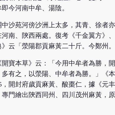
牟即今河南中牟、湯陰。
關中沙苑河傍沙洲上太多，其青、徐者
在河南、陝西兩處。復考《千金翼方》
典》云「滎陽郡貢麻黃二十斤。今鄭州
《開寶本草》云：「今用中牟者為勝，
）多有之，以滎陽、中牟者為勝。」《
5，開封府歲貢麻黃、酸棗仁，據《元
》專門繪出陝西同州、四川茂州麻黃，