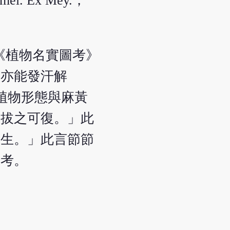
Gmel. Ex Mey.，
如《植物名實圖考》
故亦能發汗解
.，此植物形態與麻黃
，拔之可復。」此
續生。」此言節節
失考。