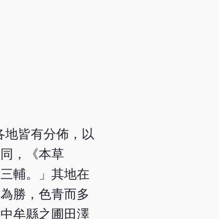
他各地皆有分佈，以
不同，《本草
中三輔。」其地在
者為勝，色青而多
「中牟縣之圃田澤