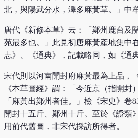
北，與陽武分水，澤多麻黃草。」中
唐代《新修本草》云：「鄭州鹿台及
苑最多也。」此見初唐麻黃產地集中
志》、《通典》，記載略同，如《通
宋代則以河南開封府麻黃最為上品，
《本草圖經》謂：「今近京（指開封
「麻黃出鄭州者佳。」檢《宋史》卷8
開封十五斤、鄭州十斤。至於《證類
用前代舊圖，非宋代採訪所得者。