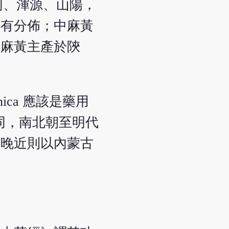
西大同、渾源、山陽，
亦有分佈；中麻黃
賊麻黃主產於陝
ica 應該是藥用
不同，南北朝至明代
，晚近則以內蒙古