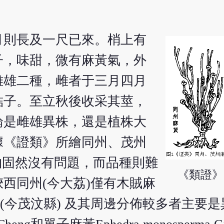
月則長及一尺已來。梢上有
子，味甜，微有麻黃氣，外
雌雄二種，雌者于三月四月
結子。至立秋後收采其莖，
論是雌雄異株，還是植株大
a。但據《證類》所繪同州、茂州
植物固然沒有問題，而品種則難
《類證》
西同州(今大荔)僅有木賊麻
而四川茂州(今茂汶縣) 及其周邊分佈較多者主