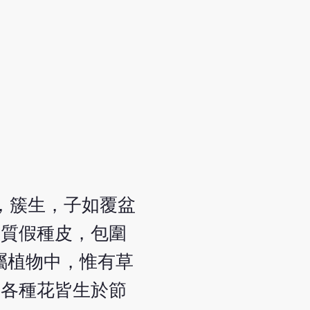
，簇生，子如覆盆
革質假種皮，包圍
a屬植物中，惟有草
其餘各種花皆生於節