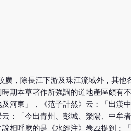
，分佈較廣，除長江下游及珠江流域外，其
同時期本草著作所強調的道地產區頗有
地及河東」，《范子計然》云：「出漢
景云：「今出青州、彭城、滎陽、中牟
說相呼應的是《水經注》卷22提到：