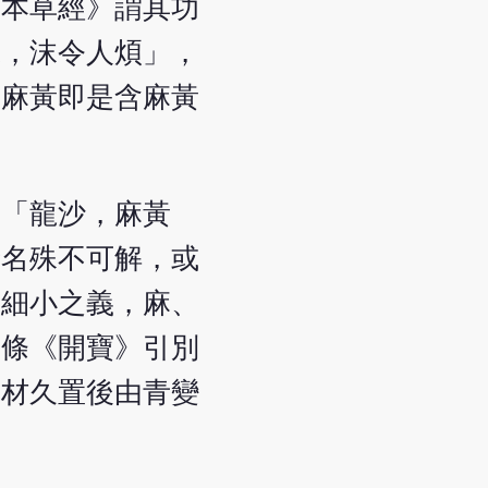
《本草經》謂其功
沫，沫令人煩」，
用麻黃即是含麻黃
：「龍沙，麻黃
諸名殊不可解，或
為細小之義，麻、
毒條《開寶》引別
藥材久置後由青變