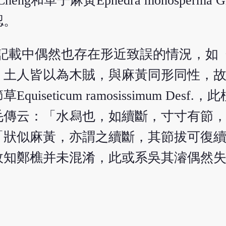
 C.Y. Cheng和單子麻黃Ephedra monosperma 
認。
，但記載中偶然也存在形近致誤的情況，
，土人皆以為木賊，與麻黃同形同性，
eticum ramosissimum Desf
毛傳云：「水舄也，如續斷，寸寸有節
「狀似麻黃，亦謂之續斷，其節拔可復
故知鄭樵并未混淆，此或系吳其濬偶然