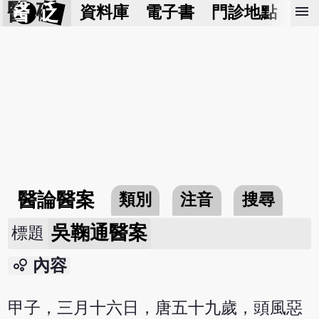
醫 砭
menu
資料庫
電子書
門診地點
預
醫論醫案
類別
注音
搜尋
吳鞠通醫案
標題
bubble_chart
內容
甲子，三月十六日，唐五十九歲，頭風惡