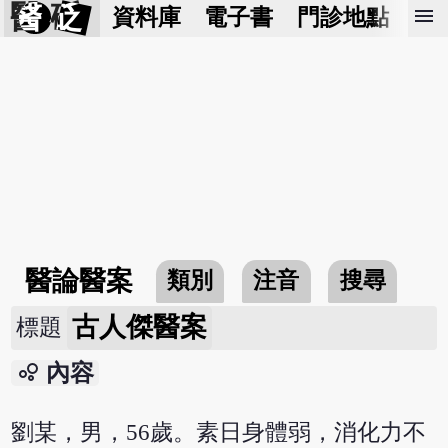
醫 砭
menu
資料庫
電子書
門診地點
預
醫論醫案
類別
注音
搜尋
古人傑醫案
標題
bubble_chart
內容
劉某，男，56歲。素日身體弱，消化力不