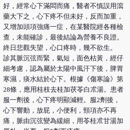
好，經常心下滿悶而痛，醫者不慎誤用瀉
藥大下之，心下疼不但未好，反而加重，
又增加頭項強痛一症，在某醫院經各種檢
查，未能確診，最後結論為營養不良證。
終日悲觀失望，心口疼時，幾不欲生。
診其脈沉弦而緊，氣短，面色枯黃，經仔
細考慮，認為屬於太陽中風汗下後，脾胃
寒濕，痰水結於心下。根據《傷寒論》第
28條，應用桂枝去桂加茯苓白朮湯。患者
服一劑後，心下疼明顯減輕。服2劑後，
心下響動，放屁，小便利，頸項亦不再
痛，脈由沉弦變為緩細，用苓桂朮甘湯加